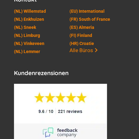
(NL) Willemstad
(EU) International
(NL) Enkhuizen
(FR) South of France
(NL) Sneek
(ES) Almeria
(NL) Limburg
(FI) Finland
(NL) Vinkeveen
(HR) Croatie
Alle Büros
(NL) Lemmer
Kundenrezensionen