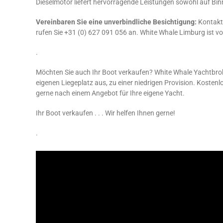
Dieselmotor liefert hervorragende Leistungen sowohl auf B
Vereinbaren Sie eine unverbindliche Besichtigung:
Kontakt
rufen Sie +31 (0) 627 091 056 an. White Whale Limburg ist vo
.
Möchten Sie auch Ihr Boot verkaufen? White Whale Yachtbrok
eigenen Liegeplatz aus, zu einer niedrigen Provision. Kosten
gerne nach einem Angebot für Ihre eigene Yacht.
Ihr Boot verkaufen . . . Wir helfen Ihnen gerne!
.