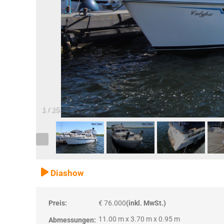
1
/
25
Diashow
Preis:
€ 76.000
(inkl. MwSt.)
11.00 m x 3.70 m x 0.95 m
Abmessungen: