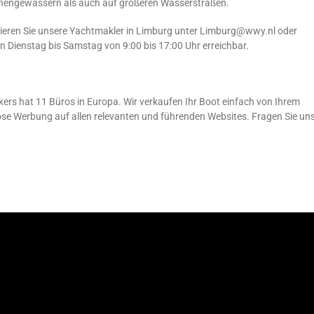
innengewässern als auch auf größeren Wasserstraßen.
ieren Sie unsere Yachtmakler in Limburg unter Limburg@wwy.nl oder
n Dienstag bis Samstag von 9:00 bis 17:00 Uhr erreichbar.
ers hat 11 Büros in Europa. Wir verkaufen Ihr Boot einfach von Ihrem
lose Werbung auf allen relevanten und führenden Websites. Fragen Sie un