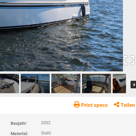
Print specs
Teilen
2002
Baujahr:
Stahl
Material: