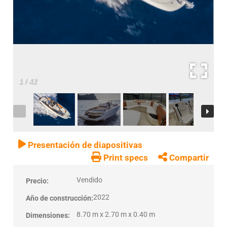
1
/
42
Presentación de diapositivas
Print specs
Compartir
Vendido
Precio:
2022
Año de construcción:
8.70 m x 2.70 m x 0.40 m
Dimensiones: