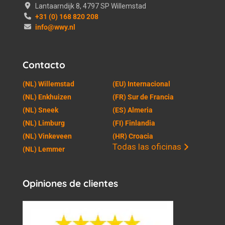
Lantaarndijk 8, 4797 SP Willemstad
+31 (0) 168 820 208
info@wwy.nl
Contacto
(NL) Willemstad
(EU) Internacional
(NL) Enkhuizen
(FR) Sur de Francia
(NL) Sneek
(ES) Almeria
(NL) Limburg
(FI) Finlandia
(NL) Vinkeveen
(HR) Croacia
Todas las oficinas
(NL) Lemmer
Opiniones de clientes