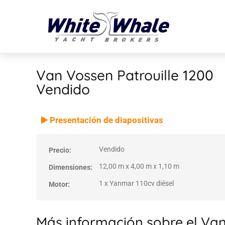
Van Vossen Patrouille 1200
Vendido
VENDIDO
Vendido
Presentación de diapositivas
Vendido
Precio:
12,00 m x 4,00 m x 1,10 m
Dimensiones:
1 x Yanmar 110cv diésel
Motor:
Más información sobre el Van