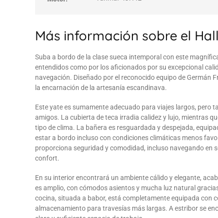
Más información sobre el Hal
Suba a bordo de la clase sueca intemporal con este magnífi
entendidos como por los aficionados por su excepcional cal
navegación. Diseñado por el reconocido equipo de Germán Frers
la encarnación de la artesanía escandinava.
Este yate es sumamente adecuado para viajes largos, pero ta
amigos. La cubierta de teca irradia calidez y lujo, mientras q
tipo de clima. La bañera es resguardada y despejada, equipa
estar a bordo incluso con condiciones climáticas menos favor
proporciona seguridad y comodidad, incluso navegando en soli
confort.
En su interior encontrará un ambiente cálido y elegante, acab
es amplio, con cómodos asientos y mucha luz natural gracia
cocina, situada a babor, está completamente equipada con co
almacenamiento para travesías más largas. A estribor se en