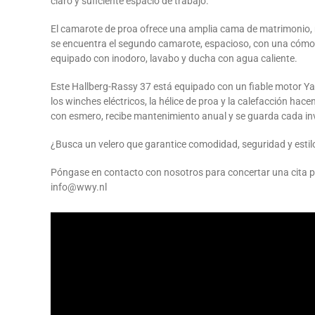
claro y suficiente espacio de trabajo.
El camarote de proa ofrece una amplia cama de matrimonio,
se encuentra el segundo camarote, espacioso, con una cómod
equipado con inodoro, lavabo y ducha con agua caliente.
Este Hallberg-Rassy 37 está equipado con un fiable motor Ya
los winches eléctricos, la hélice de proa y la calefacción ha
con esmero, recibe mantenimiento anual y se guarda cada inv
¿Busca un velero que garantice comodidad, seguridad y estil
Póngase en contacto con nosotros para concertar una cita pa
info@wwy.nl