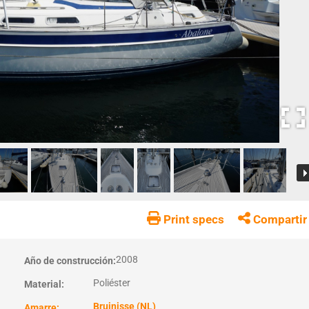
Print specs
Compartir
2008
Año de construcción:
Poliéster
Material:
Bruinisse (NL)
Amarre: