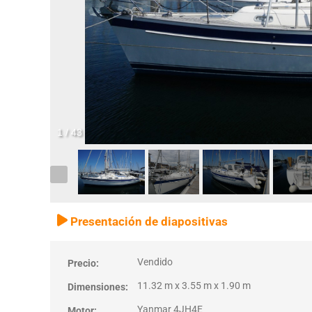
1
/
43
Presentación de diapositivas
Vendido
Precio:
11.32 m x 3.55 m x 1.90 m
Dimensiones:
Yanmar 4JH4E
Motor: