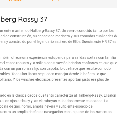
lberg Rassy 37
camente mantenido Hallberg-Rassy 37. Un velero conocido tanto por los
idad de construcción, su capacidad marinera y sus cómodas cualidades d
 y construido por el legendario astillero de Ellös, Suecia, este HR 37 es
mbién ofrece una experiencia estupenda para salidas cortas con familia
ue el casco robusto y la sólida construcción brindan confianza en cualquie
da con un parabrisas fijo con capota, lo que hace que resulte cómodo
ables. Todas las líneas se pueden manejar desde la bañera, lo que
tario. Y los winches eléctricos presentes aportan justo ese plus de
ado en la clásica caoba que tanto caracteriza al Hallberg-Rassy. El salón
s a los ojos de buey y las claraboyas cuidadosamente colocados. La
cina de gas, horno, amplia nevera y suficiente espacio de
cuentra un amplio rincón de navegación con un panel de instrumentos