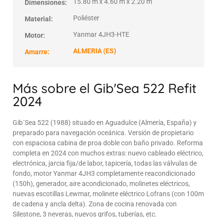
15.80 m x 4.60 m x 2.20 m
Dimensiones:
Poliéster
Material:
Yanmar 4JH3-HTE
Motor:
ALMERIA (ES)
Amarre:
Más sobre el Gib'Sea 522 Refit
2024
Gib´Sea 522 (1988) situado en Aguadulce (Almería, España) y
preparado para navegación oceánica. Versión de propietario
con espaciosa cabina de proa doble con baño privado. Reforma
completa en 2024 con muchos extras: nuevo cableado eléctrico,
electrónica, jarcia fija/de labor, tapicería, todas las válvulas de
fondo, motor Yanmar 4JH3 completamente reacondicionado
(150h), generador, aire acondicionado, molinetes eléctricos,
nuevas escotillas Lewmar, molinete eléctrico Lofrans (con 100m
de cadena y ancla delta). Zona de cocina renovada con
Silestone, 3 neveras, nuevos grifos, tuberías, etc.