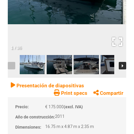
1
/
36
Presentación de diapositivas
Print specs
Compartir
Precio:
€ 175.000
(excl. IVA)
2011
Año de construcción:
16.75 m x 4.87 m x 2.35 m
Dimensiones: