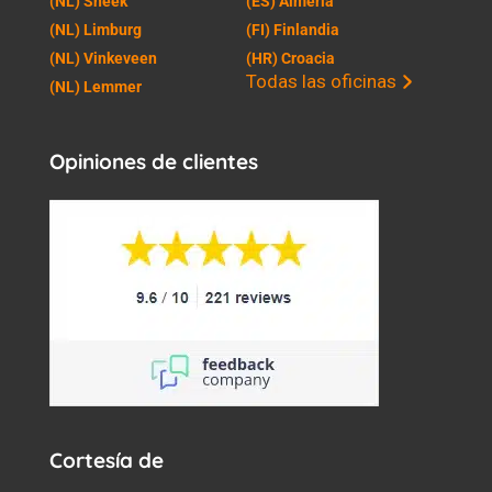
(NL) Sneek
(ES) Almeria
(NL) Limburg
(FI) Finlandia
(NL) Vinkeveen
(HR) Croacia
Todas las oficinas
(NL) Lemmer
Opiniones de clientes
Cortesía de