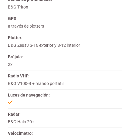
B&G Triton
GPS:
a través de plotters
Plotter:
B&G Zeus3 S-16 exterior y S-12 interior
Brújula:
2x
Radio VHF:
B&G V100-B + mando portátil
Luces de navegación:
Radar:
B&G Halo 20+
Velocímetro: