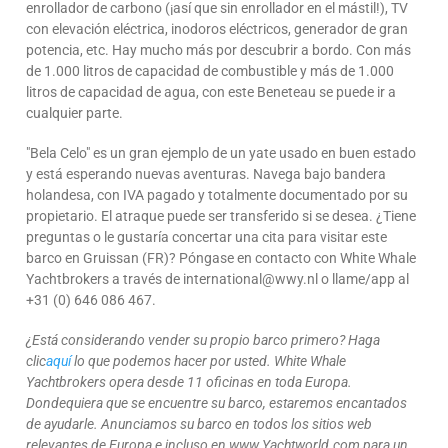
enrollador de carbono (¡así que sin enrollador en el mástil!), TV
con elevación eléctrica, inodoros eléctricos, generador de gran
potencia, etc. Hay mucho más por descubrir a bordo. Con más
de 1.000 litros de capacidad de combustible y más de 1.000
litros de capacidad de agua, con este Beneteau se puede ir a
cualquier parte.
"Bela Celo" es un gran ejemplo de un yate usado en buen estado
y está esperando nuevas aventuras. Navega bajo bandera
holandesa, con IVA pagado y totalmente documentado por su
propietario. El atraque puede ser transferido si se desea. ¿Tiene
preguntas o le gustaría concertar una cita para visitar este
barco en Gruissan (FR)? Póngase en contacto con White Whale
Yachtbrokers a través de international@wwy.nl o llame/app al
+31 (0) 646 086 467.
¿Está considerando vender su propio barco primero? Haga
clic
aquí
lo que podemos hacer por usted. White Whale
Yachtbrokers opera desde 11 oficinas en toda Europa.
Dondequiera que se encuentre su barco, estaremos encantados
de ayudarle. Anunciamos su barco en todos los sitios web
relevantes de Europa e incluso en www.Yachtworld.com para un