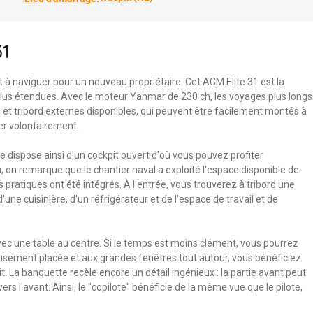
31
 à naviguer pour un nouveau propriétaire. Cet ACM Elite 31 est la
 plus étendues. Avec le moteur Yanmar de 230 ch, les voyages plus longs
et tribord externes disponibles, qui peuvent être facilement montés à
uer volontairement.
e dispose ainsi d'un cockpit ouvert d'où vous pouvez profiter
, on remarque que le chantier naval a exploité l'espace disponible de
 pratiques ont été intégrés. À l'entrée, vous trouverez à tribord une
ne cuisinière, d'un réfrigérateur et de l'espace de travail et de
vec une table au centre. Si le temps est moins clément, vous pourrez
eusement placée et aux grandes fenêtres tout autour, vous bénéficiez
t. La banquette recèle encore un détail ingénieux : la partie avant peut
s l'avant. Ainsi, le "copilote" bénéficie de la même vue que le pilote,