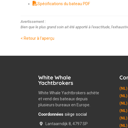
Spécifications du bateau PDF
Avertissement :
Bien que le plus grand soin ait été apporté à l'exactitude, l'exhaustiv
< Retour à l'aperçu
White Whale
Co
Yachtbrokers
(NL)
White Whale Yachtbrokers achète
(NL)
et vend des bateaux depuis
(NL)
plusieurs bureaux en Europe.
(NL)
Coordonnées
siège social
(NL)
Lantaarndijk 8, 4797 SP
(NL