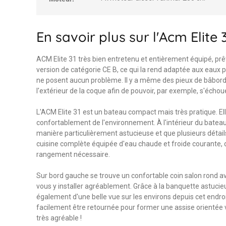
En savoir plus sur l'Acm Elite 
ACM Elite 31 très bien entretenu et entièrement équipé, prêt
version de catégorie CE B, ce qui la rend adaptée aux eaux
ne posent aucun problème. Il y a même des pieux de bâbord 
l'extérieur de la coque afin de pouvoir, par exemple, s'écho
L'ACM Elite 31 est un bateau compact mais très pratique. Ell
confortablement de l'environnement. À l'intérieur du bateau
manière particulièrement astucieuse et que plusieurs détails
cuisine complète équipée d'eau chaude et froide courante, d'u
rangement nécessaire.
Sur bord gauche se trouve un confortable coin salon rond a
vous y installer agréablement. Grâce à la banquette astuci
également d'une belle vue sur les environs depuis cet endroi
facilement être retournée pour former une assise orientée ver
très agréable !