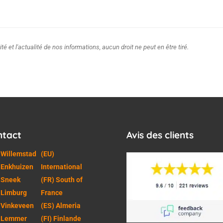
ité et l'actualité de nos informations, aucun droit ne peut en être tiré.
ntact
Avis des clients
 Willemstad
(EU)
 Enkhuizen
International
 Sneek
(FR) South of
 Limburg
France
 Vinkeveen
(ES) Almeria
) Lemmer
(FI) Finlande