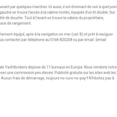
ant par quelques marches. Ici aussi, il est étonnant de voir à quel poin
gauche se trouve l'accès à la cabine invités, équipée d'un lit double. Sur
ilité de douche. Tout à l'avant se trouve la cabine du propriétaire,
space de rangement.
tement équipé, apte à la navigation en mer (cat. B) et prêt à naviguer
ous contacter par téléphone au 0168-820208 ou par email : [email
le Yachtbrokers dispose de 11 bureaux en Europe. Nous vendons votre
ec une commission peu élevée. Publicité gratuite sur les sites web les
 Aucun frais de démarrage, toujours no-cure-no-pay !! N'hésitez pas à