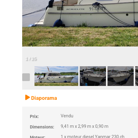
1
/
25
Diaporama
Vendu
Prix:
9,41 m x 2,99 m x 0,90 m
Dimensions:
1 x moteur diesel Yanmar 230 ch.
Moteur: