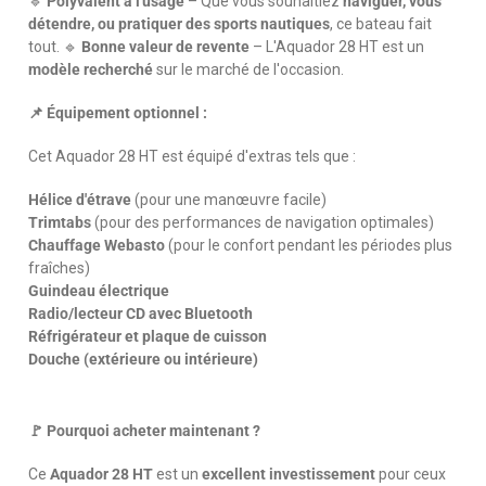
🔹
Polyvalent à l'usage
– Que vous souhaitiez
naviguer, vous
détendre, ou pratiquer des sports nautiques
, ce bateau fait
tout. 🔹
Bonne valeur de revente
– L'Aquador 28 HT est un
modèle recherché
sur le marché de l'occasion.
📌 Équipement optionnel :
Cet Aquador 28 HT est équipé d'extras tels que :
Hélice d'étrave
(pour une manœuvre facile)
Trimtabs
(pour des performances de navigation optimales)
Chauffage Webasto
(pour le confort pendant les périodes plus
fraîches)
Guindeau électrique
Radio/lecteur CD avec Bluetooth
Réfrigérateur et plaque de cuisson
Douche (extérieure ou intérieure)
🚩 Pourquoi acheter maintenant ?
Ce
Aquador 28 HT
est un
excellent investissement
pour ceux