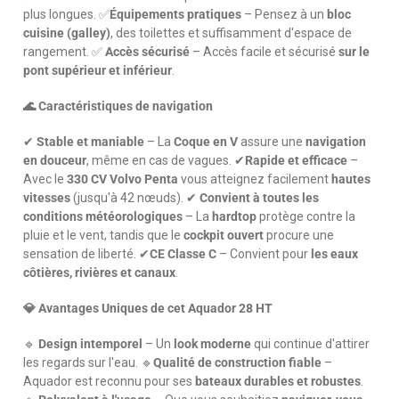
plus longues. ✅
Équipements pratiques
– Pensez à un
bloc
cuisine (galley)
, des toilettes et suffisamment d'espace de
rangement. ✅
Accès sécurisé
– Accès facile et sécurisé
sur le
pont supérieur et inférieur
.
🌊 Caractéristiques de navigation
✔
Stable et maniable
– La
Coque en V
assure une
navigation
en douceur
, même en cas de vagues. ✔
Rapide et efficace
–
Avec le
330 CV Volvo Penta
vous atteignez facilement
hautes
vitesses
(jusqu'à 42 nœuds). ✔
Convient à toutes les
conditions météorologiques
– La
hardtop
protège contre la
pluie et le vent, tandis que le
cockpit ouvert
procure une
sensation de liberté. ✔
CE Classe C
– Convient pour
les eaux
côtières, rivières et canaux
.
💎 Avantages Uniques de cet Aquador 28 HT
🔹
Design intemporel
– Un
look moderne
qui continue d'attirer
les regards sur l'eau. 🔹
Qualité de construction fiable
–
Aquador est reconnu pour ses
bateaux durables et robustes
.