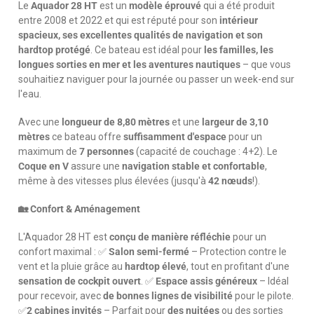
Le
Aquador 28 HT
est un
modèle éprouvé
qui a été produit
entre 2008 et 2022 et qui est réputé pour son
intérieur
spacieux, ses excellentes qualités de navigation et son
hardtop protégé
. Ce bateau est idéal pour
les familles, les
longues sorties en mer et les aventures nautiques
– que vous
souhaitiez naviguer pour la journée ou passer un week-end sur
l'eau.
Avec une
longueur de 8,80 mètres
et une
largeur de 3,10
mètres
ce bateau offre
suffisamment d'espace
pour un
maximum de
7 personnes
(capacité de couchage : 4+2). Le
Coque en V
assure une
navigation stable et confortable
,
même à des vitesses plus élevées (jusqu'à
42 nœuds
!).
🏡 Confort & Aménagement
L'Aquador 28 HT est
conçu de manière réfléchie
pour un
confort maximal : ✅
Salon semi-fermé
– Protection contre le
vent et la pluie grâce au
hardtop élevé
, tout en profitant d'une
sensation de cockpit ouvert
. ✅
Espace assis généreux
– Idéal
pour recevoir, avec
de bonnes lignes de visibilité
pour le pilote.
✅
2 cabines invités
– Parfait pour
des nuitées
ou des sorties