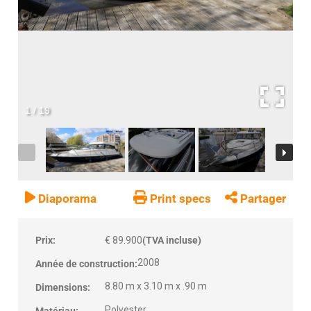
1
/
19
Diaporama
Print specs
Partager
Prix:
€ 89.900
(TVA incluse)
2008
Année de construction:
8.80 m x 3.10 m x .90 m
Dimensions:
Polyester