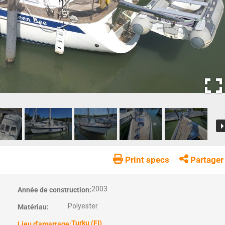
Print specs
Partager
2003
Année de construction:
Polyester
Matériau:
Turku (FI)
Lieu d'amarrage: