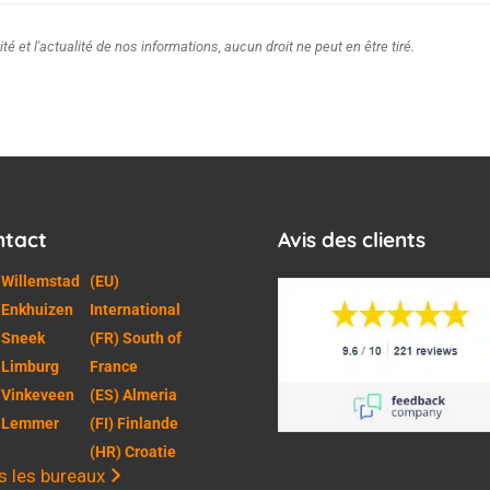
ité et l'actualité de nos informations, aucun droit ne peut en être tiré.
ntact
Avis des clients
 Willemstad
(EU)
 Enkhuizen
International
 Sneek
(FR) South of
 Limburg
France
 Vinkeveen
(ES) Almeria
) Lemmer
(FI) Finlande
(HR) Croatie
s les bureaux