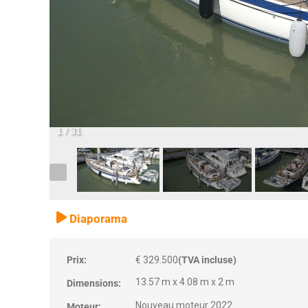
1
/
31
Diaporama
Prix:
€ 329.500
(TVA incluse)
13.57 m x 4.08 m x 2 m
Dimensions:
Nouveau moteur 2022
Moteur: