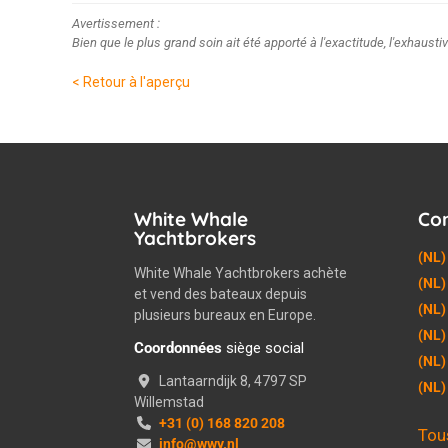
Avertissement :
Bien que le plus grand soin ait été apporté à l'exactitude, l'exhaustiv
< Retour à l'aperçu
White Whale
Co
Yachtbrokers
(NL)
White Whale Yachtbrokers achète
(NL)
et vend des bateaux depuis
(NL)
plusieurs bureaux en Europe.
(NL)
Coordonnées
siège social
(NL)
Lantaarndijk 8, 4797 SP
(NL
Willemstad
+31 (0) 168 820 208
Tou
info@wwy.nl