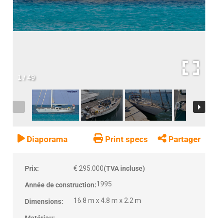
1
/
49
Diaporama
Print specs
Partager
Prix:
€ 295.000
(TVA incluse)
1995
Année de construction:
16.8 m x 4.8 m x 2.2 m
Dimensions: