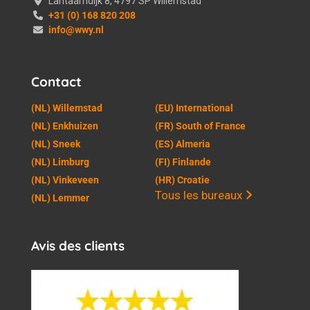
Lantaarndijk 8, 4797 SP Willemstad
+31 (0) 168 820 208
info@wwy.nl
Contact
(NL) Willemstad
(EU) International
(NL) Enkhuizen
(FR) South of France
(NL) Sneek
(ES) Almeria
(NL) Limburg
(FI) Finlande
(NL) Vinkeveen
(HR) Croatie
Tous les bureaux
(NL) Lemmer
Avis des clients