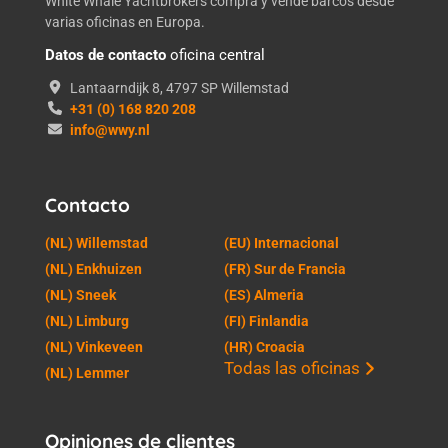
White Whale Yachtbrokers compra y vende barcos desde
varias oficinas en Europa.
Datos de contacto
oficina central
Lantaarndijk 8, 4797 SP Willemstad
+31 (0) 168 820 208
info@wwy.nl
Contacto
(NL) Willemstad
(EU) Internacional
(NL) Enkhuizen
(FR) Sur de Francia
(NL) Sneek
(ES) Almeria
(NL) Limburg
(FI) Finlandia
(NL) Vinkeveen
(HR) Croacia
Todas las oficinas
(NL) Lemmer
Opiniones de clientes