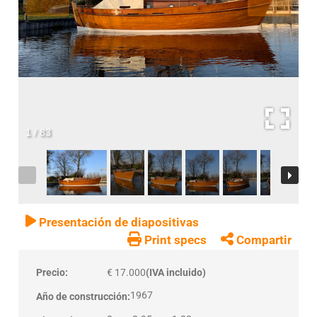
1
/
83
Presentación de diapositivas
Print specs
Compartir
Precio:
€ 17.000
(IVA incluido)
1967
Año de construcción: