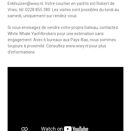
Enkhuizen@wwy.nl. Votre courtier en yachts est Robert de
Vries, tél. 0228 855 380. Les visites sont possibles du lundi au
samedi, uniquement sur rendez-vous.
Si vous envisagez de vendre votre propre bateau, contactez
White Whale Yachtbrokers pour une estimation sans
engagement. Avec 6 bureaux aux Pays-Bas, nous sommes
toujours à proximité. Consultez www.wwy.nl pour plus
d'informations.