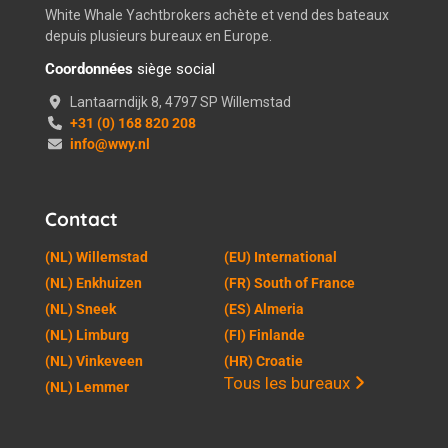
White Whale Yachtbrokers achète et vend des bateaux
depuis plusieurs bureaux en Europe.
Coordonnées
siège social
Lantaarndijk 8, 4797 SP Willemstad
+31 (0) 168 820 208
info@wwy.nl
Contact
(NL) Willemstad
(EU) International
(NL) Enkhuizen
(FR) South of France
(NL) Sneek
(ES) Almeria
(NL) Limburg
(FI) Finlande
(NL) Vinkeveen
(HR) Croatie
Tous les bureaux
(NL) Lemmer