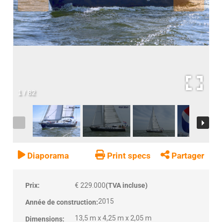
1
/
82
Diaporama
Print specs
Partager
Prix:
€ 229.000
(TVA incluse)
2015
Année de construction:
13,5 m x 4,25 m x 2,05 m
Dimensions: