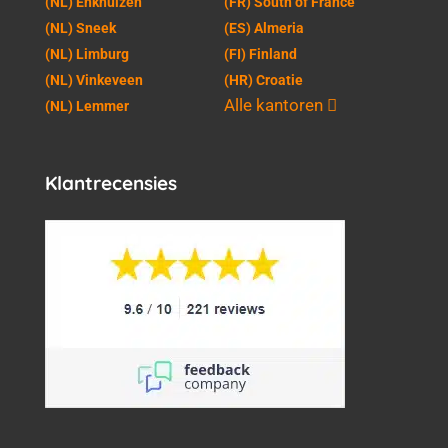
(NL) Enkhuizen
(FR) South of France
(NL) Sneek
(ES) Almeria
(NL) Limburg
(FI) Finland
(NL) Vinkeveen
(HR) Croatie
Alle kantoren
(NL) Lemmer
Klantrecensies