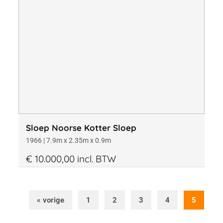
Materiaal
Kantoor
Bouwjaar
Sloep Noorse Kotter Sloep
1966 | 7.9m x 2.35m x 0.9m
€ 10.000,00 incl. BTW
Lengte
« vorige
1
2
3
4
5