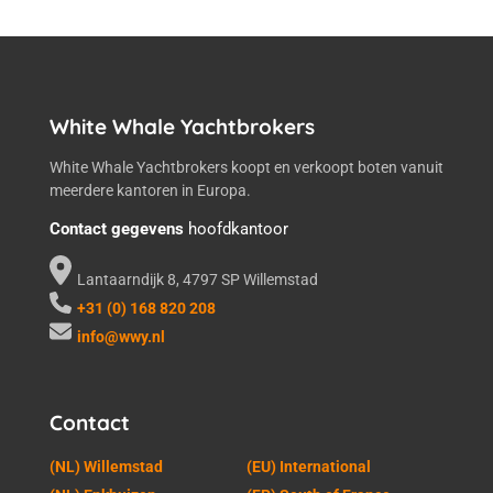
Prijs
White Whale Yachtbrokers
Diepgang
White Whale Yachtbrokers koopt en verkoopt boten vanuit
meerdere kantoren in Europa.
Contact gegevens
hoofdkantoor
Lantaarndijk 8, 4797 SP Willemstad
+31 (0) 168 820 208
info@wwy.nl
Contact
(NL) Willemstad
(EU) International