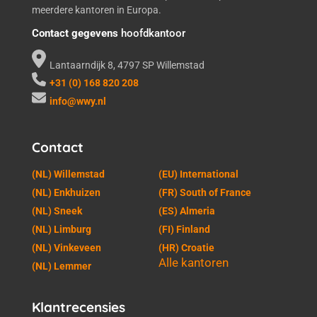
meerdere kantoren in Europa.
Contact gegevens
hoofdkantoor
Lantaarndijk 8, 4797 SP Willemstad
+31 (0) 168 820 208
info@wwy.nl
Contact
(NL) Willemstad
(EU) International
(NL) Enkhuizen
(FR) South of France
(NL) Sneek
(ES) Almeria
(NL) Limburg
(FI) Finland
(NL) Vinkeveen
(HR) Croatie
Alle kantoren
(NL) Lemmer
Klantrecensies