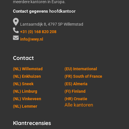
meerdere kantoren in Europa.
Contact gegevens
hoofdkantoor
Lantaarndijk 8, 4797 SP Willemstad
+31 (0) 168 820 208
info@wwy.nl
Contact
(NL) Willemstad
(EU) International
(NL) Enkhuizen
(FR) South of France
(NL) Sneek
(ES) Almeria
(NL) Limburg
(FI) Finland
(NL) Vinkeveen
(HR) Croatie
Alle kantoren
(NL) Lemmer
Klantrecensies