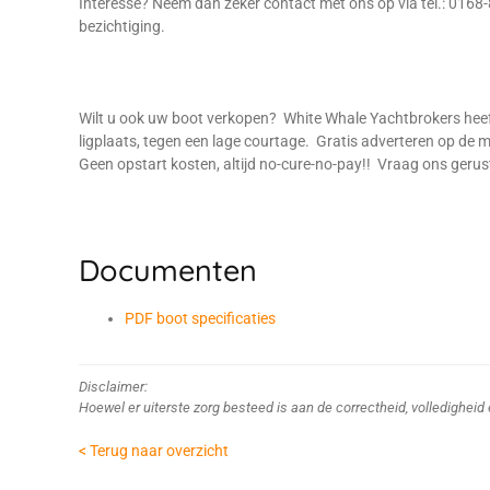
Interesse? Neem dan zeker contact met ons op via tel.: 0168
bezichtiging.
Wilt u ook uw boot verkopen? White Whale Yachtbrokers hee
ligplaats, tegen een lage courtage. Gratis adverteren op 
Geen opstart kosten, altijd no-cure-no-pay!! Vraag ons gerus
Documenten
PDF boot specificaties
Disclaimer:
Hoewel er uiterste zorg besteed is aan de correctheid, volledighei
< Terug naar overzicht