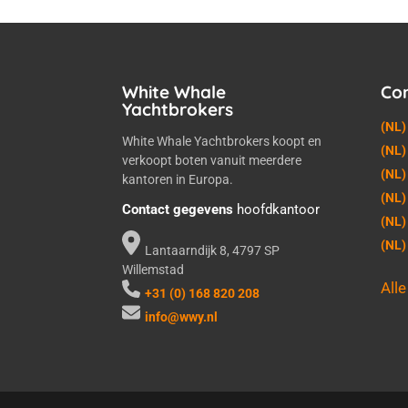
White Whale
Co
Yachtbrokers
(NL)
White Whale Yachtbrokers koopt en
(NL)
verkoopt boten vanuit meerdere
(NL)
kantoren in Europa.
(NL)
Contact gegevens
hoofdkantoor
(NL)
(NL
Lantaarndijk 8, 4797 SP
Willemstad
All
+31 (0) 168 820 208
info@wwy.nl