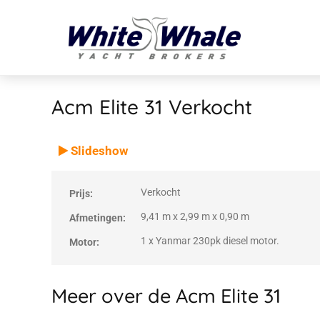
Acm Elite 31
Verkocht
VERKOCHT
Verkocht
Slideshow
Verkocht
Prijs:
9,41 m x 2,99 m x 0,90 m
Afmetingen:
1 x Yanmar 230pk diesel motor.
Motor:
Meer over de Acm Elite 31