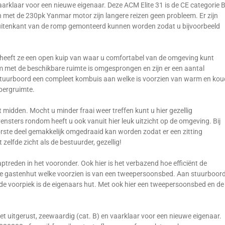
arklaar voor een nieuwe eigenaar. Deze ACM Elite 31 is de CE categorie 
 met de 230pk Yanmar motor zijn langere reizen geen probleem. Er zijn
uitenkant van de romp gemonteerd kunnen worden zodat u bijvoorbeeld
 heeft ze een open kuip van waar u comfortabel van de omgeving kunt
lim met de beschikbare ruimte is omgesprongen en zijn er een aantal
n stuurboord een compleet kombuis aan welke is voorzien van warm en kou
 bergruimte.
 midden. Mocht u minder fraai weer treffen kunt u hier gezellig
ensters rondom heeft u ook vanuit hier leuk uitzicht op de omgeving. Bij
voorste deel gemakkelijk omgedraaid kan worden zodat er een zitting
 zelfde zicht als de bestuurder, gezellig!
treden in het vooronder. Ook hier is het verbazend hoe efficiënt de
de gastenhut welke voorzien is van een tweepersoonsbed. Aan stuurboor
n de voorpiek is de eigenaars hut. Met ook hier een tweepersoonsbed en de
t uitgerust, zeewaardig (cat. B) en vaarklaar voor een nieuwe eigenaar.