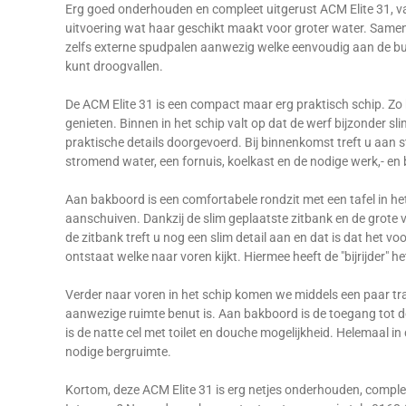
Erg goed onderhouden en compleet uitgerust ACM Elite 31, va
uitvoering wat haar geschikt maakt voor groter water. Samen
zelfs externe spudpalen aanwezig welke eenvoudig aan de b
kunt droogvallen.
De ACM Elite 31 is een compact maar erg praktisch schip. Zo
genieten. Binnen in het schip valt op dat de werf bijzonder s
praktische details doorgevoerd. Bij binnenkomst treft u aa
stromend water, een fornuis, koelkast en de nodige werk,- en
Aan bakboord is een comfortabele rondzit met een tafel in het
aanschuiven. Dankzij de slim geplaatste zitbank en de grote v
de zitbank treft u nog een slim detail aan en dat is dat het 
ontstaat welke naar voren kijkt. Hiermee heeft de "bijrijder" het
Verder naar voren in het schip komen we middels een paar trap
aanwezige ruimte benut is. Aan bakboord is de toegang tot 
is de natte cel met toilet en douche mogelijkheid. Helemaal i
nodige bergruimte.
Kortom, deze ACM Elite 31 is erg netjes onderhouden, complee