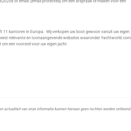
-820208 of email: [email protected] om een afspraak te maken voor een
ft 11 kantoren in Europa. Wij verkopen uw boot gewoon vanuit uw eigen
de meest relevante en toonaangevende websites waaronder Yachtworld.com
t om een voorstel voor uw eigen jacht.
d en actualiteit van onze informatie kunnen hieraan geen rechten worden ontleend