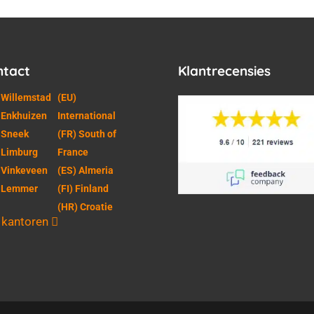
ntact
Klantrecensies
 Willemstad
(EU)
 Enkhuizen
International
 Sneek
(FR) South of
 Limburg
France
 Vinkeveen
(ES) Almeria
) Lemmer
(FI) Finland
(HR) Croatie
e kantoren