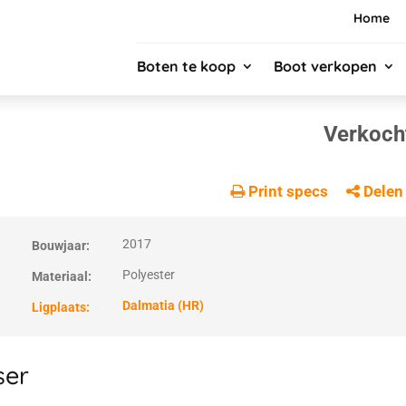
Home
Boten te koop
Boot verkopen
Verkoch
Print specs
Delen
2017
Bouwjaar:
Polyester
Materiaal:
Dalmatia (HR)
Ligplaats:
ser