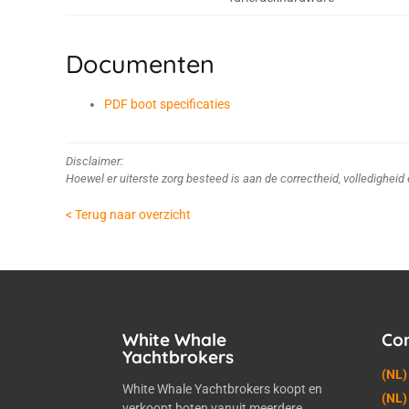
Documenten
PDF boot specificaties
Disclaimer:
Hoewel er uiterste zorg besteed is aan de correctheid, volledighei
< Terug naar overzicht
White Whale
Co
Yachtbrokers
(NL)
White Whale Yachtbrokers koopt en
(NL)
verkoopt boten vanuit meerdere