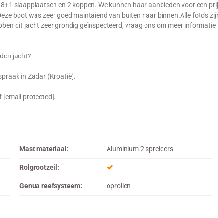
 8+1 slaapplaatsen en 2 koppen. We kunnen haar aanbieden voor een pri
eze boot was zeer goed maintaiend van buiten naar binnen.Alle foto's zij
bben dit jacht zeer grondig geïnspecteerd, vraag ons om meer informatie
den jacht?
spraak in Zadar (Kroatië).
 [email protected].
Mast materiaal:
Aluminium 2 spreiders
Rolgrootzeil:
Genua reefsysteem:
oprollen