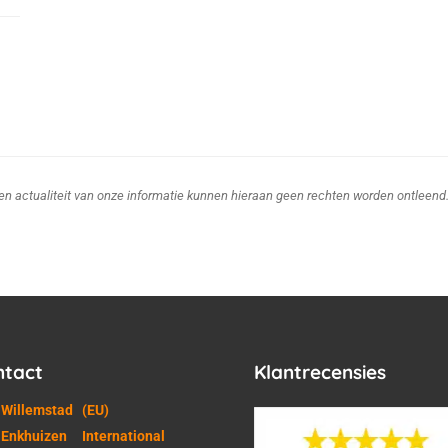
d en actualiteit van onze informatie kunnen hieraan geen rechten worden ontleend
ntact
Klantrecensies
 Willemstad
(EU)
 Enkhuizen
International