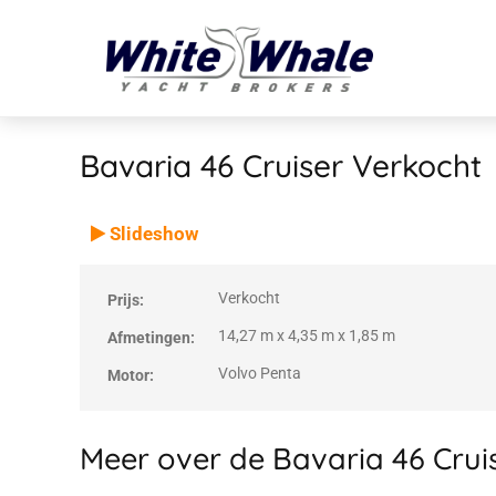
Bavaria 46 Cruiser
Verkocht
VERKOCHT
Verkocht
Slideshow
Verkocht
Prijs:
14,27 m x 4,35 m x 1,85 m
Afmetingen:
Volvo Penta
Motor:
Meer over de Bavaria 46 Crui