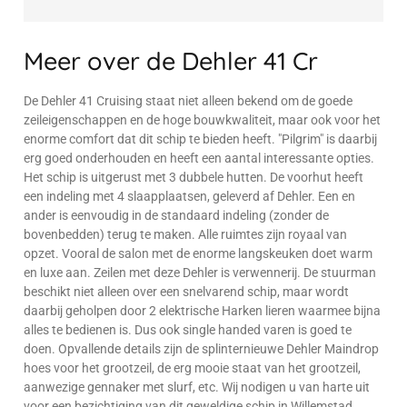
Meer over de Dehler 41 Cr
De Dehler 41 Cruising staat niet alleen bekend om de goede
zeileigenschappen en de hoge bouwkwaliteit, maar ook voor het
enorme comfort dat dit schip te bieden heeft. "Pilgrim" is daarbij
erg goed onderhouden en heeft een aantal interessante opties.
Het schip is uitgerust met 3 dubbele hutten. De voorhut heeft
een indeling met 4 slaapplaatsen, geleverd af Dehler. Een en
ander is eenvoudig in de standaard indeling (zonder de
bovenbedden) terug te maken. Alle ruimtes zijn royaal van
opzet. Vooral de salon met de enorme langskeuken doet warm
en luxe aan. Zeilen met deze Dehler is verwennerij. De stuurman
beschikt niet alleen over een snelvarend schip, maar wordt
daarbij geholpen door 2 elektrische Harken lieren waarmee bijna
alles te bedienen is. Dus ook single handed varen is goed te
doen. Opvallende details zijn de splinternieuwe Dehler Maindrop
hoes voor het grootzeil, de erg mooie staat van het grootzeil,
aanwezige gennaker met slurf, etc. Wij nodigen u van harte uit
voor een bezichtiging van dit geweldige schip in Willemstad.