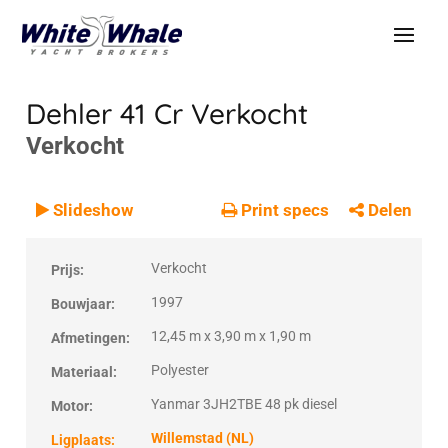
Dehler 41 Cr
Verkocht
Verkocht
VERKOCHT
Verkocht
Slideshow
Print specs
Delen
Verkocht
Prijs:
1997
Bouwjaar:
12,45 m x 3,90 m x 1,90 m
Afmetingen:
Polyester
Materiaal:
Yanmar 3JH2TBE 48 pk diesel
Motor:
Willemstad (NL)
Ligplaats: