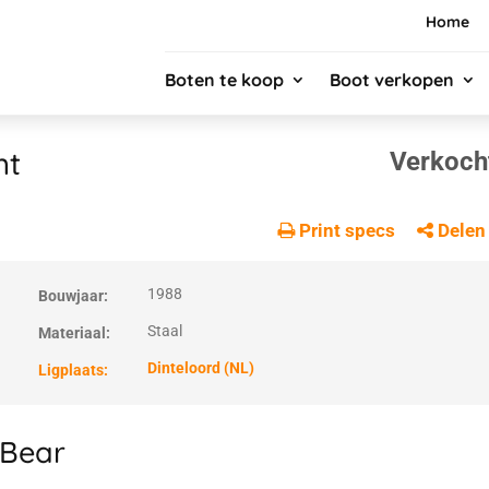
Home
Boten te koop
Boot verkopen
ht
Verkoch
Print specs
Delen
1988
Bouwjaar:
Staal
Materiaal:
Dinteloord (NL)
Ligplaats:
 Bear