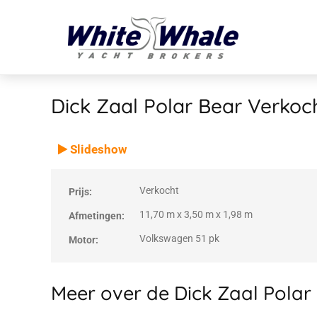
Dick Zaal Polar Bear
Verkoc
VERKOCHT
Verkocht
Slideshow
Verkocht
Prijs:
11,70 m x 3,50 m x 1,98 m
Afmetingen:
Volkswagen 51 pk
Motor:
Meer over de Dick Zaal Polar