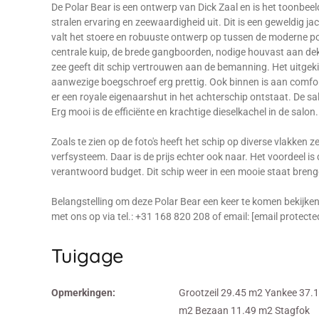
De Polar Bear is een ontwerp van Dick Zaal en is het toonbee
stralen ervaring en zeewaardigheid uit. Dit is een geweldig ja
valt het stoere en robuuste ontwerp op tussen de moderne p
centrale kuip, de brede gangboorden, nodige houvast aan de
zee geeft dit schip vertrouwen aan de bemanning. Het uitgeki
aanwezige boegschroef erg prettig. Ook binnen is aan comfort
er een royale eigenaarshut in het achterschip ontstaat. De s
Erg mooi is de efficiënte en krachtige dieselkachel in de salo
Zoals te zien op de foto's heeft het schip op diverse vlakken
verfsysteem. Daar is de prijs echter ook naar. Het voordeel 
verantwoord budget. Dit schip weer in een mooie staat breng
Belangstelling om deze Polar Bear een keer te komen bekijke
met ons op via tel.: +31 168 820 208 of email: [email protec
Tuigage
Opmerkingen:
Grootzeil 29.45 m2 Yankee 37.
m2 Bezaan 11.49 m2 Stagfok