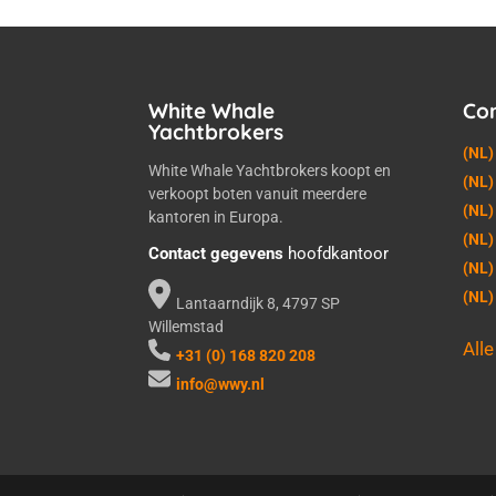
White Whale
Co
Yachtbrokers
(NL)
White Whale Yachtbrokers koopt en
(NL)
verkoopt boten vanuit meerdere
(NL)
kantoren in Europa.
(NL)
Contact gegevens
hoofdkantoor
(NL)
(NL
Lantaarndijk 8, 4797 SP
Willemstad
All
+31 (0) 168 820 208
info@wwy.nl