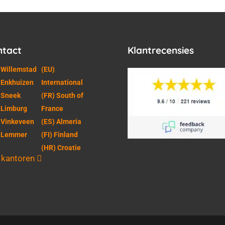
ntact
Klantrecensies
 Willemstad
(EU)
 Enkhuizen
International
 Sneek
(FR) South of
 Limburg
France
 Vinkeveen
(ES) Almeria
) Lemmer
(FI) Finland
(HR) Croatie
e kantoren