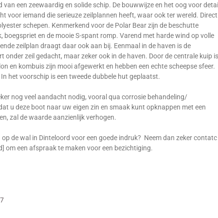
ld van een zeewaardig en solide schip. De bouwwijze en het oog voor detai
cht voor iemand die serieuze zeilplannen heeft, waar ook ter wereld. Direct
olyester schepen. Kenmerkend voor de Polar Bear zijn de beschutte
k, boegspriet en de mooie S-spant romp. Varend met harde wind op volle
ende zeilplan draagt daar ook aan bij. Eenmaal in de haven is de
 onder zeil gedacht, maar zeker ook in de haven. Door de centrale kuip i
alon en kombuis zijn mooi afgewerkt en hebben een echte scheepse sfeer.
n. In het voorschip is een tweede dubbele hut geplaatst.
 zeker nog veel aandacht nodig, vooral qua corrosie behandeling/
is dat u deze boot naar uw eigen zin en smaak kunt opknappen met een
en, zal de waarde aanzienlijk verhogen.
n op de wal in Dinteloord voor een goede indruk? Neem dan zeker contatc
ted] om een afspraak te maken voor een bezichtiging.
17