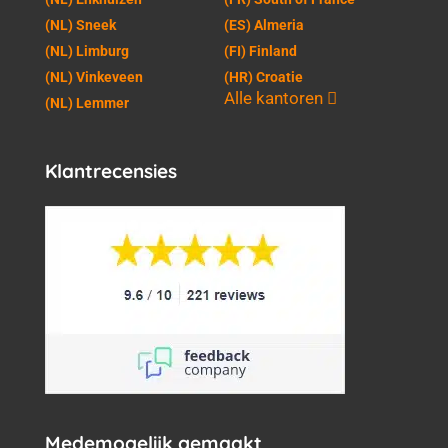
(NL) Sneek
(ES) Almeria
(NL) Limburg
(FI) Finland
(NL) Vinkeveen
(HR) Croatie
Alle kantoren
(NL) Lemmer
Klantrecensies
Medemogelijk gemaakt