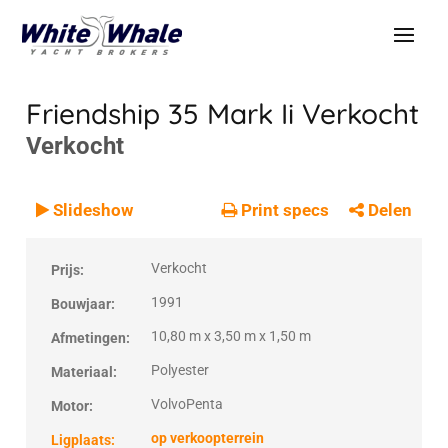
Friendship 35 Mark Ii
Verkocht
Verkocht
VERKOCHT
Verkocht
Slideshow
Print specs
Delen
Verkocht
Prijs:
1991
Bouwjaar:
10,80 m x 3,50 m x 1,50 m
Afmetingen:
Polyester
Materiaal:
VolvoPenta
Motor:
op verkoopterrein
Ligplaats: