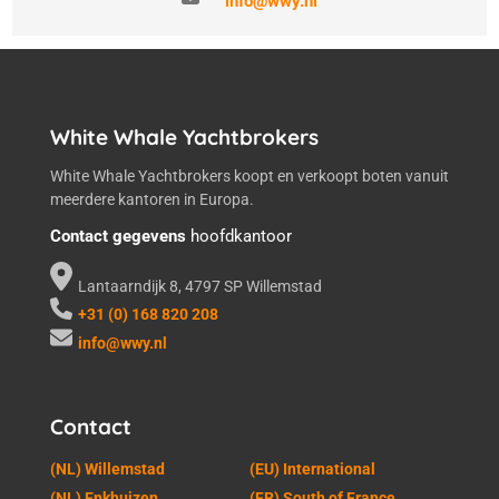
info@wwy.nl
White Whale Yachtbrokers
White Whale Yachtbrokers koopt en verkoopt boten vanuit
meerdere kantoren in Europa.
Contact gegevens
hoofdkantoor
Lantaarndijk 8, 4797 SP Willemstad
+31 (0) 168 820 208
info@wwy.nl
Contact
(NL) Willemstad
(EU) International
(NL) Enkhuizen
(FR) South of France