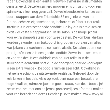
radar. Bovendien is een aantal nieuwe Raymarine instrumenten
geïnstalleerd. De zeilen zijn erg mooi en er is uitrusting voor een
spinnaker, alleen nog geen zeil. De veeleisende zeiler kan zo aan
boord stappen van deze Friendship 35 en genieten van het
fantastische zeileigenschappen, inshore en offshore! Het teak
interieur is in een zeer goede conditie. De lay-out is praktisch en
biedt vier vaste slaapplaatsen. In de salon is de mogelijkheid
voor extra slaapplaatsen voor twee gasten. De kombuis, die kan
worden gevonden aan bakboord, is groot en voorzien van alles
wat je kunt verwachten op een schip als dit. De salon ademt een
prettige sfeer en is in een goede conditie. Zowel in de achterste
en voorste deel is een dubbele cabine. Het toilet is in de
stuurboord achterhut sectie. In de doorgang naar de voorkajuit
is een extra wasbak. De boot is ruim en zeer licht. Opvallend in
het gehele schip is de uitstekende ventilatie. Geleverd door de
vele luiken in het dek. Als u op zoek bent naar een betaalbare,
hoge kwaliteit, ruime zeiljacht in goede staat, kan deze boot zijn!
Neem contact met ons op [email protected] een afspraak maken
voor een bezoek aan deze Friendship 35 te maken. www.wwy.nl