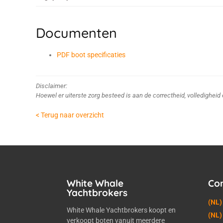
Documenten
PDF boot specificaties
Disclaimer:
Hoewel er uiterste zorg besteed is aan de correctheid, volledighei
< Terug naar overzicht
White Whale
Co
Yachtbrokers
(NL)
White Whale Yachtbrokers koopt en
(NL)
verkoopt boten vanuit meerdere