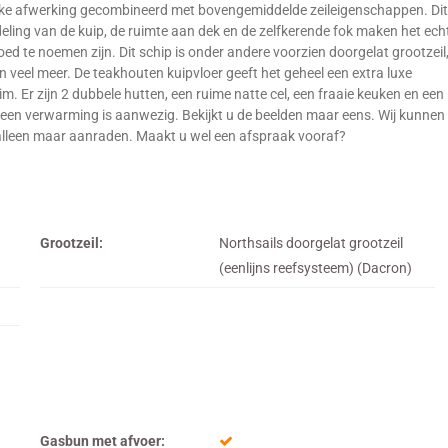
akke afwerking gecombineerd met bovengemiddelde zeileigenschappen. Dit
deling van de kuip, de ruimte aan dek en de zelfkerende fok maken het ech
goed te noemen zijn. Dit schip is onder andere voorzien doorgelat grootzeil
veel meer. De teakhouten kuipvloer geeft het geheel een extra luxe
m. Er zijn 2 dubbele hutten, een ruime natte cel, een fraaie keuken en een
ok een verwarming is aanwezig. Bekijkt u de beelden maar eens. Wij kunnen
) alleen maar aanraden. Maakt u wel een afspraak vooraf?
Grootzeil:
Northsails doorgelat grootzeil
(eenlijns reefsysteem) (Dacron)
Gasbun met afvoer: