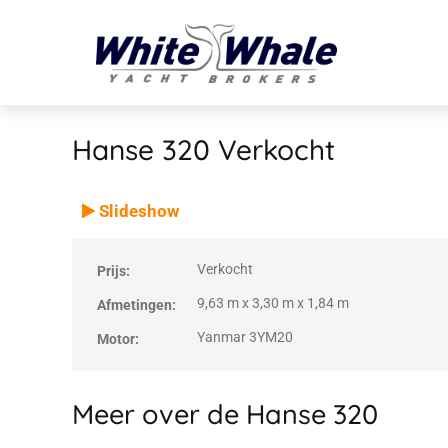
Hanse 320
Verkocht
VERKOCHT
Verkocht
Slideshow
Verkocht
Prijs:
9,63 m x 3,30 m x 1,84 m
Afmetingen:
Yanmar 3YM20
Motor:
Meer over de Hanse 320