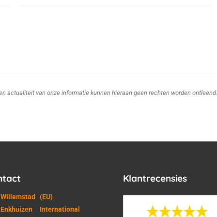
d en actualiteit van onze informatie kunnen hieraan geen rechten worden ontleend
ntact
Klantrecensies
 Willemstad
(EU)
 Enkhuizen
International