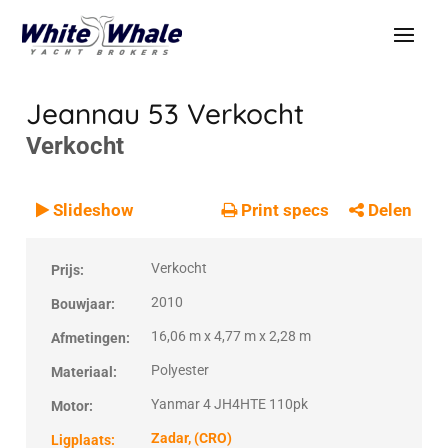
Jeannau 53
Verkocht
Verkocht
VERKOCHT
Verkocht
Slideshow
Print specs
Delen
Verkocht
Prijs:
2010
Bouwjaar:
16,06 m x 4,77 m x 2,28 m
Afmetingen:
Polyester
Materiaal:
Yanmar 4 JH4HTE 110pk
Motor:
Zadar, (CRO)
Ligplaats: