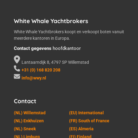
White Whale Yachtbrokers
White Whale Yachtbrokers koopt en verkoopt boten vanuit
meerdere kantoren in Europa.
Contact gegevens
hoofdkantoor
Lantaarndijk 8, 4797 SP Willemstad
+31 (0) 168 820 208
info@wwy.nl
Contact
(NL) Willemstad
(EU) International
(NL) Enkhuizen
(FR) South of France
(NL) Sneek
(ES) Almeria
(NL) Limburg
(FI) Finland