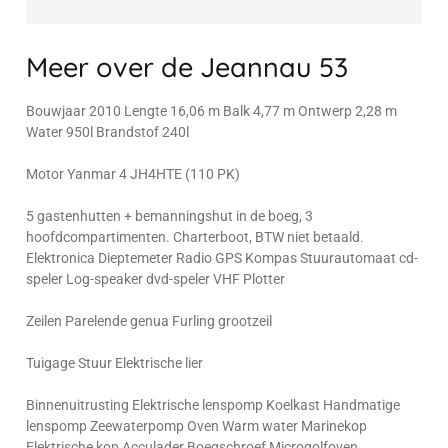
Meer over de Jeannau 53
Bouwjaar 2010 Lengte 16,06 m Balk 4,77 m Ontwerp 2,28 m
Water 950l Brandstof 240l
Motor Yanmar 4 JH4HTE (110 PK)
5 gastenhutten + bemanningshut in de boeg, 3
hoofdcompartimenten. Charterboot, BTW niet betaald.
Elektronica Dieptemeter Radio GPS Kompas Stuurautomaat cd-
speler Log-speaker dvd-speler VHF Plotter
Zeilen Parelende genua Furling grootzeil
Tuigage Stuur Elektrische lier
Binnenuitrusting Elektrische lenspomp Koelkast Handmatige
lenspomp Zeewaterpomp Oven Warm water Marinekop
Elektrische kop Acculader Boegschroef Microgolfoven