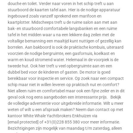
douche en toilet. Verder naar voren in het schip treft u aan
stuurboord de kaarten tafel aan. Hier is de nodige apparatuur
ingebouwd zoals vanzelf sprekend een marifoon en
kaartplotter. Midscheeps treft u de ruime salon aan met aan
bak- en stuurboord comfortabele langsbanken en een ruime
tafel in het midden waar u na een lekkere dag zeilen met de
voltallige bemanning een maaltijd kunt nuttigen of gezellig kan
borrelen. Aan bakboord is ook de praktische kombuis, uiteraard
voorzien de nodige bergruimte, een gasfornuis, koelkast en
warm en koud stromend water. Helemaal in de voorpiek is de
tweede hut. Ook hier treft u veel opbergruimte aan en een
dubbel bed voor de kinderen of gasten. De motor is goed
bereikbaar voor inspectie en service. Op zoek naar een compact
schip maar niet in willen leveren op praktisch nut en comfort?
Niet alleen ruim en comfortabel maar ook een fijne zeiler en in dit
geval ook nog eens aangeboden een interessante prijs. Bekijk
de volledige advertentie voor uitgebreide informatie. Wilt u meer
weten of wilt u een afspraak maken? Neem dan contact op met
kantoor White Whale Yachtbrokers Enkhuizen via
[email protected] of +31(0)228 855 380 voor meer informatie.
Bezichtigingen zijn mogelijk van maandag t/m zaterdag, alleen