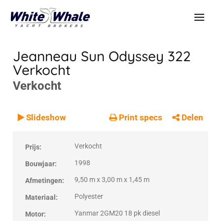
Jeanneau Sun Odyssey 322
Verkocht
Verkocht
VERKOCHT
Verkocht
Slideshow
Print specs
Delen
Verkocht
Prijs:
1998
Bouwjaar:
9,50 m x 3,00 m x 1,45 m
Afmetingen:
Polyester
Materiaal:
Yanmar 2GM20 18 pk diesel
Motor: