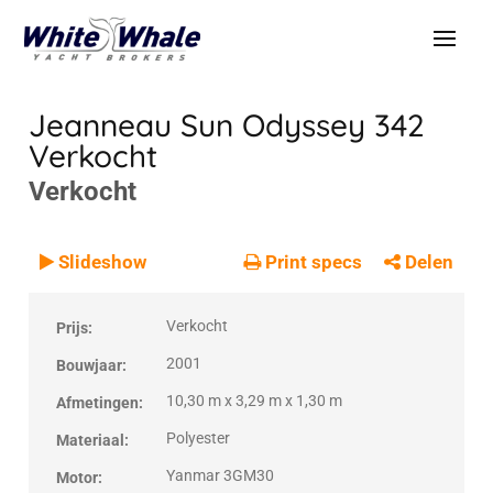
Jeanneau Sun Odyssey 342
Verkocht
Verkocht
VERKOCHT
Verkocht
Slideshow
Print specs
Delen
Verkocht
Prijs:
2001
Bouwjaar:
10,30 m x 3,29 m x 1,30 m
Afmetingen:
Polyester
Materiaal:
Yanmar 3GM30
Motor: