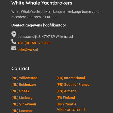
White Whale Yachtbrokers
White Whale Yachtbrokers koopt en verkoopt boten vanuit
meerdere kantoren in Europa.
Contact gegevens
hoofdkantoor
Lantaarndijk 8, 4797 SP Willemstad
+31 (0) 168 820 208
info@wwy.nl
Contact
(NL) Willemstad
(EU) International
(NL) Enkhuizen
(FR) South of France
(NL) Sneek
(ES) Almeria
(NL) Limburg
(FI) Finland
(NL) Vinkeveen
(HR) Croatie
Alle kantoren
(NL) Lemmer