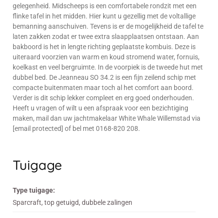
gelegenheid. Midscheeps is een comfortabele rondzit met een
flinke tafel in het midden. Hier kunt u gezellig met de voltallige
bemanning aanschuiven. Tevens is er de mogelijkheid de tafel te
laten zakken zodat er twee extra slaapplaatsen ontstaan. Aan
bakboord is het in lengte richting geplaatste kombuis. Deze is
uiteraard voorzien van warm en koud stromend water, fornuis,
koelkast en veel bergruimte. In de voorpiek is de tweede hut met
dubbel bed. De Jeanneau SO 34.2 is een fijn zeilend schip met
compacte buitenmaten maar toch al het comfort aan boord.
Verder is dit schip lekker compleet en erg goed onderhouden.
Heeft u vragen of wilt u een afspraak voor een bezichtiging
maken, mail dan uw jachtmakelaar White Whale Willemstad via
[email protected] of bel met 0168-820 208.
Tuigage
Type tuigage:
Sparcraft, top getuigd, dubbele zalingen