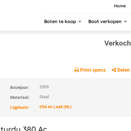
Home
Boten te koop
Boot verkopen
Verkoch
Print specs
Delen
2009
Bouwjaar:
Staal
Materiaal:
Ohé en Laak (NL)
Ligplaats:
turdy 380 Ac