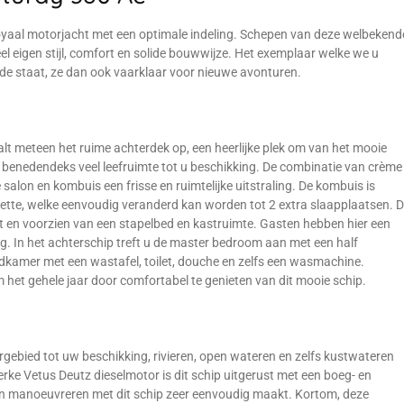
royaal motorjacht met een optimale indeling. Schepen van deze welbekend
eigen stijl, comfort en solide bouwwijze. Het exemplaar welke we u
oede staat, ze dan ook vaarklaar voor nieuwe avonturen.
t meteen het ruime achterdek op, een heerlijke plek om van het mooie
t u benedendeks veel leefruimte tot u beschikking. De combinatie van crème
 salon en kombuis een frisse en ruimtelijke uitstraling. De kombuis is
ette, welke eenvoudig veranderd kan worden tot 2 extra slaapplaatsen. 
t en voorzien van een stapelbed en kastruimte. Gasten hebben hier een
ng. In het achterschip treft u de master bedroom aan met een half
kamer met een wastafel, toilet, douche en zelfs een wasmachine.
et gehele jaar door comfortabel te genieten van dit mooie schip.
gebied tot uw beschikking, rivieren, open wateren en zelfs kustwateren
erke Vetus Deutz dieselmotor is dit schip uitgerust met een boeg- en
en manoeuvreren met dit schip zeer eenvoudig maakt. Kortom, deze