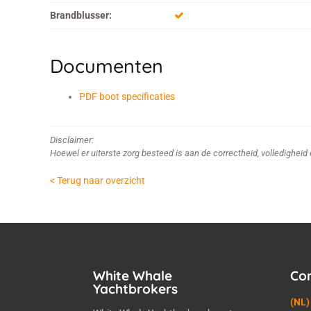
Brandblusser:
Documenten
PDF boot specificaties
Disclaimer:
Hoewel er uiterste zorg besteed is aan de correctheid, volledighei
< Terug naar overzicht
White Whale
Co
Yachtbrokers
(NL)