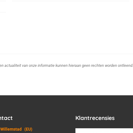
d en actualiteit van onze informatie kunnen hieraan geen rechten worden ontleend
ntact
Klantrecensies
 Willemstad
(EU)