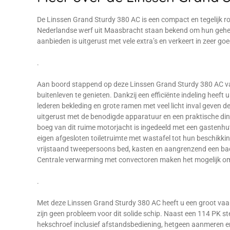
De Linssen Grand Sturdy 380 AC is een compact en tegelijk 
Nederlandse werf uit Maasbracht staan bekend om hun geheel 
aanbieden is uitgerust met vele extra’s en verkeert in zeer g
.
Aan boord stappend op deze Linssen Grand Sturdy 380 AC val
buitenleven te genieten. Dankzij een efficiënte indeling heef
lederen bekleding en grote ramen met veel licht inval geven de
uitgerust met de benodigde apparatuur en een praktische din
boeg van dit ruime motorjacht is ingedeeld met een gastenhu
eigen afgesloten toiletruimte met wastafel tot hun beschikki
vrijstaand tweepersoons bed, kasten en aangrenzend een bad
Centrale verwarming met convectoren maken het mogelijk om h
.
Met deze Linssen Grand Sturdy 380 AC heeft u een groot vaar
zijn geen probleem voor dit solide schip. Naast een 114 PK st
hekschroef inclusief afstandsbediening, hetgeen aanmeren 