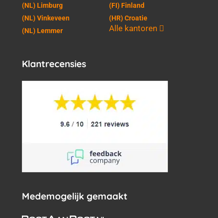
(NL) Limburg
(FI) Finland
(NL) Vinkeveen
(HR) Croatie
Alle kantoren
(NL) Lemmer
Klantrecensies
Medemogelijk gemaakt