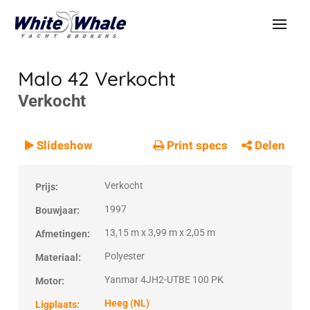
Malo 42
Verkocht
Verkocht
VERKOCHT
Verkocht
Slideshow
Print specs
Delen
Verkocht
Prijs:
1997
Bouwjaar:
13,15 m x 3,99 m x 2,05 m
Afmetingen:
Polyester
Materiaal:
Yanmar 4JH2-UTBE 100 PK
Motor:
Heeg (NL)
Ligplaats: