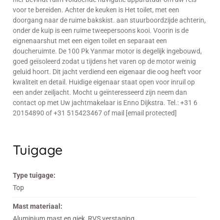
voor te bereiden. Achter de keuken is Het toilet, met een
doorgang naar de ruime bakskist. aan stuurboordzijde achterin,
onder de kuip is een ruime tweepersoons kooi. Voorin is de
eignenaarshut met een eigen toilet en separaat een
doucheruimte. De 100 Pk Yanmar motor is degelijk ingebouwd,
goed geïsoleerd zodat u tijdens het varen op de motor weinig
geluid hoort. Dit jacht verdiend een eigenaar die oog heeft voor
kwaliteit en detail. Huidige eigenaar staat open voor inruil op
een ander zeiljacht. Mocht u geïnteresseerd zijn neem dan
contact op met Uw jachtmakelaar is Enno Dijkstra. Tel.: +31 6
20154890 of +31 515423467 of mail [email protected]
Tuigage
Type tuigage:
Top
Mast materiaal:
Aluminium mast en giek, RVS verstaging