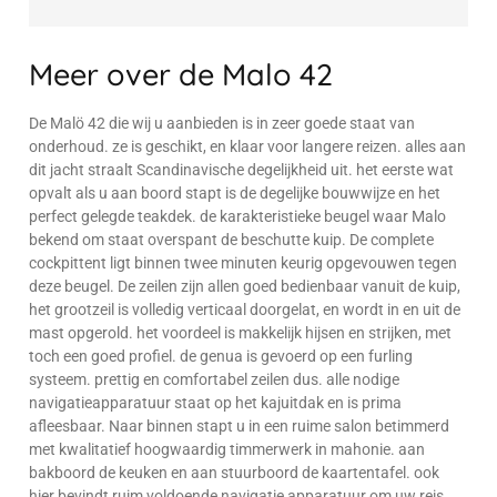
Meer over de Malo 42
De Malö 42 die wij u aanbieden is in zeer goede staat van
onderhoud. ze is geschikt, en klaar voor langere reizen. alles aan
dit jacht straalt Scandinavische degelijkheid uit. het eerste wat
opvalt als u aan boord stapt is de degelijke bouwwijze en het
perfect gelegde teakdek. de karakteristieke beugel waar Malo
bekend om staat overspant de beschutte kuip. De complete
cockpittent ligt binnen twee minuten keurig opgevouwen tegen
deze beugel. De zeilen zijn allen goed bedienbaar vanuit de kuip,
het grootzeil is volledig verticaal doorgelat, en wordt in en uit de
mast opgerold. het voordeel is makkelijk hijsen en strijken, met
toch een goed profiel. de genua is gevoerd op een furling
systeem. prettig en comfortabel zeilen dus. alle nodige
navigatieapparatuur staat op het kajuitdak en is prima
afleesbaar. Naar binnen stapt u in een ruime salon betimmerd
met kwalitatief hoogwaardig timmerwerk in mahonie. aan
bakboord de keuken en aan stuurboord de kaartentafel. ook
hier bevindt ruim voldoende navigatie apparatuur om uw reis