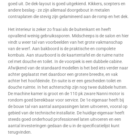
goed uit. De dek-layout is goed uitgekiend. Kikkers, scepters en
andere beslag - ze zijn allemaal doorgebout in metalen
contraplaten die stevig zijn gelamineerd aan de romp en het dek.
Het interieur is zeker zo fraai als de buitenkant en heeft
opvallend weinig gebruikssporen. Midscheeps is de salon en hier
vindt u weer tal van voorbeelden van het grote vakmanschap
van de werf. Aan bakboord is de praktische en compolete
kombuis. Aan stuurboord is de kaartentafel en de ruime natte
cel met douche en toilet. In de voorpiek is een dubbele cabine.
Afwijkend van de standaard modellen is het bed iets verder naar
achter geplaatst met daardoor een grotere breedte, en vak
achter het hoofdeinde. En-suite is er een gescheiden toilet en
douche ruimte. In het achterschip zijn nog twee dubbele hutten.
De machine kamer is groot en de 110 pk zware Nanni motor is
rondom goed bereikbaar voor service. De 1e eigenaar heeft bij
de bouw tal van aantal aanpassingen laten uitvoeren, vooral op
gebied van de technische installatie. De huidige eigenaar heeft
steeds goed onderhoud professioneel laten uitvoeren en een
aantal investeringen gedaan die u in de specificatielijst kunt
terugvinden.