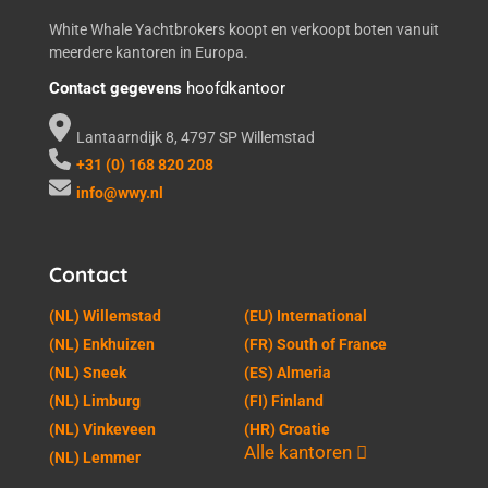
White Whale Yachtbrokers koopt en verkoopt boten vanuit
meerdere kantoren in Europa.
Contact gegevens
hoofdkantoor
Lantaarndijk 8, 4797 SP Willemstad
+31 (0) 168 820 208
info@wwy.nl
Contact
(NL) Willemstad
(EU) International
(NL) Enkhuizen
(FR) South of France
(NL) Sneek
(ES) Almeria
(NL) Limburg
(FI) Finland
(NL) Vinkeveen
(HR) Croatie
Alle kantoren
(NL) Lemmer