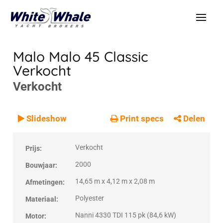
Malo Malo 45 Classic
Verkocht
Verkocht
VERKOCHT
Verkocht
Slideshow
Print specs
Delen
Verkocht
Prijs:
2000
Bouwjaar:
14,65 m x 4,12 m x 2,08 m
Afmetingen:
Polyester
Materiaal:
Nanni 4330 TDI 115 pk (84,6 kW)
Motor: