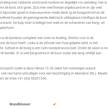
raling met rubberen stootrand rondom en degelijke rvs zeereling. Het is
nt de boot zich goed. Zij is met veel finesse afgebouwd en er zijn veel
30 bijzonder goed te manoeuvreren mede dank zij de boegschroef en de
nelheid houden de geintegreerde elektrisch uitklapbare trimflaps de boot
uurstand. De kuip vloer is belegd met teak en de schanieren van berg-, en
mplatform.
s is de kombuis compleet met oven en koeling. Rechts voor is de
r de boot heeft. Links is de zithoek met fraai gelakte tafel. In het
che. Geheel in de boeg is een ruim tweepersoons bed. Onder de salon is n
 bereikt. Er is veel bergruimte in de boot zodat een lang verblijf aan
torjacht zoekt is deze Viknes 10.30 zeker het overwegen waard.
n ook van harte uitnodigen voor een bezichtiging in Akersloot (NL). Maakt
bert de Vries +31 (0)6 50201336.
Brandblusser: