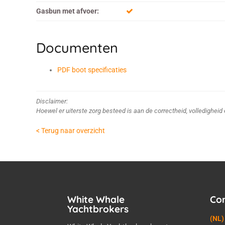
Gasbun met afvoer:
Documenten
PDF boot specificaties
Disclaimer:
Hoewel er uiterste zorg besteed is aan de correctheid, volledighei
< Terug naar overzicht
White Whale
Co
Yachtbrokers
(NL)