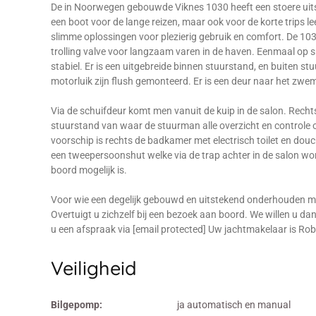
De in Noorwegen gebouwde Viknes 1030 heeft een stoere uitst
een boot voor de lange reizen, maar ook voor de korte trips lee
slimme oplossingen voor plezierig gebruik en comfort. De 10
trolling valve voor langzaam varen in de haven. Eenmaal op s
stabiel. Er is een uitgebreide binnen stuurstand, en buiten st
motorluik zijn flush gemonteerd. Er is een deur naar het zwe
Via de schuifdeur komt men vanuit de kuip in de salon. Recht
stuurstand van waar de stuurman alle overzicht en controle ove
voorschip is rechts de badkamer met electrisch toilet en dou
een tweepersoonshut welke via de trap achter in de salon wordt
boord mogelijk is.
Voor wie een degelijk gebouwd en uitstekend onderhouden mo
Overtuigt u zichzelf bij een bezoek aan boord. We willen u da
u een afspraak via [email protected] Uw jachtmakelaar is Ro
Veiligheid
Bilgepomp:
ja automatisch en manual