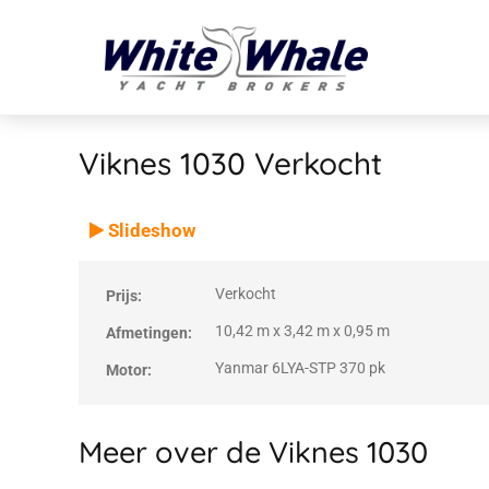
Viknes 1030
Verkocht
VERKOCHT
Verkocht
Slideshow
Verkocht
Prijs:
10,42 m x 3,42 m x 0,95 m
Afmetingen:
Yanmar 6LYA-STP 370 pk
Motor:
Meer over de Viknes 1030