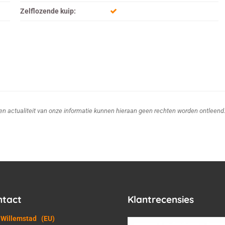
Zelflozende kuip:
d en actualiteit van onze informatie kunnen hieraan geen rechten worden ontleend
ntact
Klantrecensies
 Willemstad
(EU)