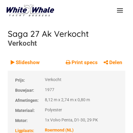
Saga 27 Ak
Verkocht
Verkocht
VERKOCHT
Verkocht
Slideshow
Print specs
Delen
Verkocht
Prijs:
1977
Bouwjaar:
8,12 m x 2,74 m x 0,80 m
Afmetingen:
Polyester
Materiaal:
1x Volvo Penta, D1-30, 29 PK
Motor:
Roermond (NL)
Ligplaats: