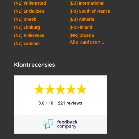
(NL) Willemstad
(EU) International
(NL) Enkhuizen
(FR) South of France
(NL) Sneek
(ES) Almeria
(NL) Limburg
(FI) Finland
(NL) Vinkeveen
(HR) Croatie
Alle kantoren
(NL) Lemmer
Klantrecensies