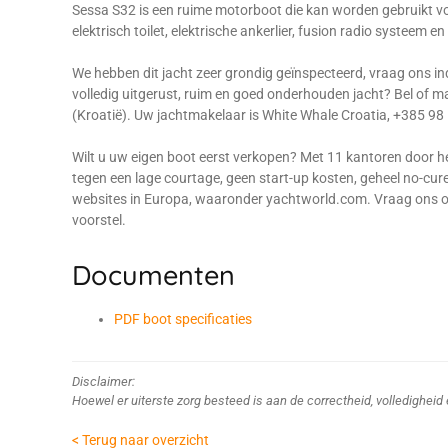
Sessa S32 is een ruime motorboot die kan worden gebruikt voo
elektrisch toilet, elektrische ankerlier, fusion radio systeem e
We hebben dit jacht zeer grondig geïnspecteerd, vraag ons i
volledig uitgerust, ruim en goed onderhouden jacht? Bel of m
(Kroatië). Uw jachtmakelaar is White Whale Croatia, +385 98 
Wilt u uw eigen boot eerst verkopen? Met 11 kantoren door he
tegen een lage courtage, geen start-up kosten, geheel no-cur
websites in Europa, waaronder yachtworld.com. Vraag ons om 
voorstel.
Documenten
PDF boot specificaties
Disclaimer:
Hoewel er uiterste zorg besteed is aan de correctheid, volledighei
< Terug naar overzicht