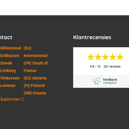
ntact
Klantrecensies
 Willemstad
(EU)
 Enkhuizen
International
 Sneek
(FR) South of
 Limburg
France
 Vinkeveen
(ES) Almeria
) Lemmer
(FI) Finland
(HR) Croatie
e kantoren