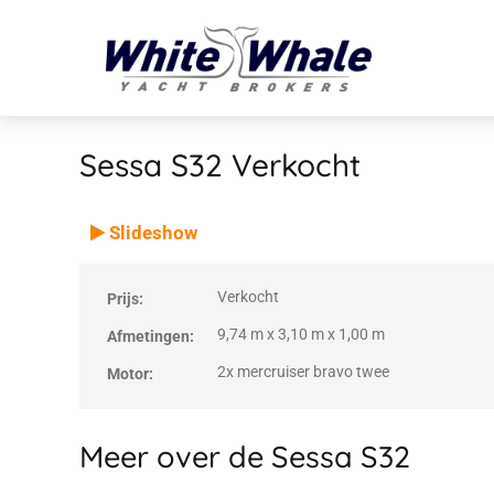
Sessa S32
Verkocht
VERKOCHT
Verkocht
Slideshow
Verkocht
Prijs:
9,74 m x 3,10 m x 1,00 m
Afmetingen:
2x mercruiser bravo twee
Motor:
Meer over de Sessa S32