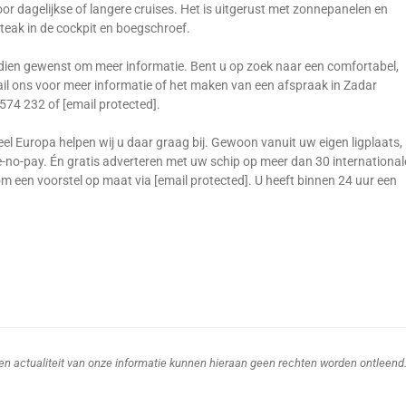
r dagelijkse of langere cruises. Het is uitgerust met zonnepanelen en
n teak in de cockpit en boegschroef.
ndien gewenst om meer informatie. Bent u op zoek naar een comfortabel,
ail ons voor meer informatie of het maken van een afspraak in Zadar
574 232 of [email protected].
el Europa helpen wij u daar graag bij. Gewoon vanuit uw eigen ligplaats,
e-no-pay. Én gratis adverteren met uw schip op meer dan 30 international
een voorstel op maat via [email protected]. U heeft binnen 24 uur een
d en actualiteit van onze informatie kunnen hieraan geen rechten worden ontleend