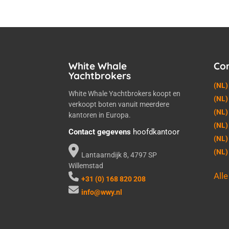
White Whale
Co
Yachtbrokers
(NL)
White Whale Yachtbrokers koopt en
(NL)
verkoopt boten vanuit meerdere
(NL)
kantoren in Europa.
(NL)
Contact gegevens
hoofdkantoor
(NL)
(NL
Lantaarndijk 8, 4797 SP
Willemstad
All
+31 (0) 168 820 208
info@wwy.nl