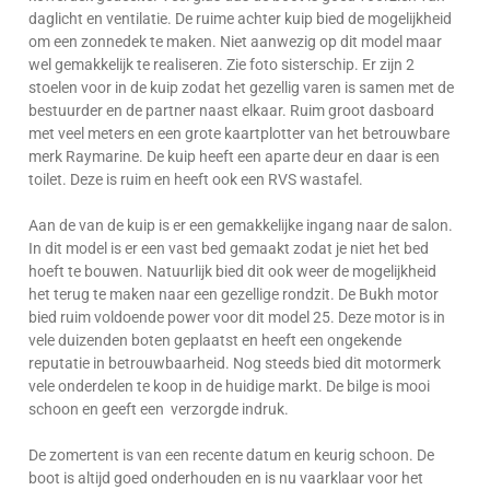
daglicht en ventilatie. De ruime achter kuip bied de mogelijkheid
om een zonnedek te maken. Niet aanwezig op dit model maar
wel gemakkelijk te realiseren. Zie foto sisterschip. Er zijn 2
stoelen voor in de kuip zodat het gezellig varen is samen met de
bestuurder en de partner naast elkaar. Ruim groot dasboard
met veel meters en een grote kaartplotter van het betrouwbare
merk Raymarine. De kuip heeft een aparte deur en daar is een
toilet. Deze is ruim en heeft ook een RVS wastafel.
Aan de van de kuip is er een gemakkelijke ingang naar de salon.
In dit model is er een vast bed gemaakt zodat je niet het bed
hoeft te bouwen. Natuurlijk bied dit ook weer de mogelijkheid
het terug te maken naar een gezellige rondzit. De Bukh motor
bied ruim voldoende power voor dit model 25. Deze motor is in
vele duizenden boten geplaatst en heeft een ongekende
reputatie in betrouwbaarheid. Nog steeds bied dit motormerk
vele onderdelen te koop in de huidige markt. De bilge is mooi
schoon en geeft een verzorgde indruk.
De zomertent is van een recente datum en keurig schoon. De
boot is altijd goed onderhouden en is nu vaarklaar voor het