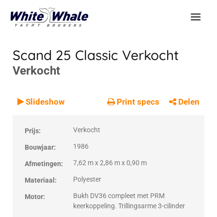
Scand 25 Classic
Verkocht
Verkocht
VERKOCHT
Verkocht
Slideshow
Print specs
Delen
Verkocht
Prijs:
1986
Bouwjaar:
7,62 m x 2,86 m x 0,90 m
Afmetingen:
Polyester
Materiaal:
Bukh DV36 compleet met PRM
Motor:
keerkoppeling. Trillingsarme 3-cilinder