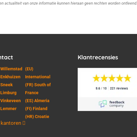
d en actualiteit van onze informatie kunnen hieraan geen rechten worden ontleend
ntact
Klantrecensies
 Willemstad
(EU)
 Enkhuizen
International
 Sneek
(FR) South of
 Limburg
France
 Vinkeveen
(ES) Almeria
) Lemmer
(FI) Finland
(HR) Croatie
e kantoren