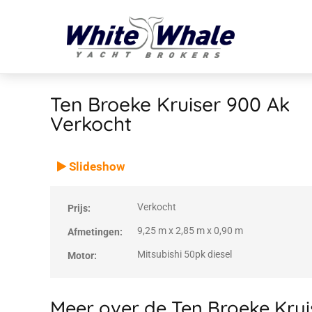
Ten Broeke Kruiser 900 Ak
Verkocht
VERKOCHT
Verkocht
Slideshow
Verkocht
Prijs:
9,25 m x 2,85 m x 0,90 m
Afmetingen:
Mitsubishi 50pk diesel
Motor:
Meer over de Ten Broeke Krui