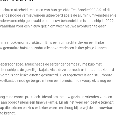
j besloten afscheid te nemen van hun geliefde Ten Broeke 900 AK. Al die
ijn er de nodige vernieuwingen uitgevoerd zoals de aluminium vensters en e
t onderwaterschip gestraald en opnieuw behandeld en is het schip in 2022
is vaarklaar voor een nieuw gezin om weer nieuwe avonturen te gaan
p maar ook enorm praktisch. Er is een ruim achterdek en een flinke
uw gemaakte buiskap, zodat alle opvarende een lekker plekje kunnen
tweepersoonsbed. Midscheeps de eerder genoemde ruime kuip met
het schip is de gezellige kajuit. Als u deze betreedt treft u aan bakboord
 voren is een leuke dinette gesitueerd. Hier tegenover is aan stuurboord
oelkast, de nodige bergruimte en een fornuis. In de voorpiek is nog een
ok nog eens enorm praktisch. Ideaal om met uw gezin en vrienden van een
 aan boord tijdens een fijne vakantie. En als het weer een beetje tegenzit
 dichtritsen en zit u er lekker warm en droog bij terwijl de betrouwbare
ng brengt.