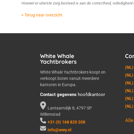
Hoewel er uiterste zorg besteed is aan de correctheid, volledighei
< Terug naar overzicht
White Whale
Co
Yachtbrokers
(NL)
White Whale Yachtbrokers koopt en
(NL)
verkoopt boten vanuit meerdere
(NL)
kantoren in Europa.
(NL)
Contact gegevens
hoofdkantoor
(NL)
(NL
Lantaarndijk 8, 4797 SP
Willemstad
All
+31 (0) 168 820 208
info@wwy.nl