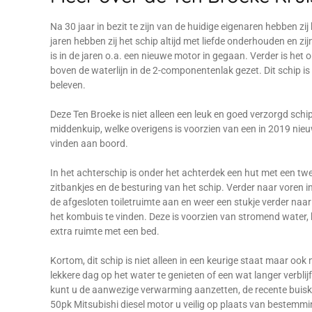
Na 30 jaar in bezit te zijn van de huidige eigenaren hebben zi
jaren hebben zij het schip altijd met liefde onderhouden en z
is in de jaren o.a. een nieuwe motor in gegaan. Verder is he
boven de waterlijn in de 2-componentenlak gezet. Dit schip 
beleven.
Deze Ten Broeke is niet alleen een leuk en goed verzorgd schi
middenkuip, welke overigens is voorzien van een in 2019 nie
vinden aan boord.
In het achterschip is onder het achterdek een hut met een 
zitbankjes en de besturing van het schip. Verder naar voren in 
de afgesloten toiletruimte aan en weer een stukje verder naar
het kombuis te vinden. Deze is voorzien van stromend water, k
extra ruimte met een bed.
Kortom, dit schip is niet alleen in een keurige staat maar o
lekkere dag op het water te genieten of een wat langer verblijf
kunt u de aanwezige verwarming aanzetten, de recente buiskap
50pk Mitsubishi diesel motor u veilig op plaats van bestemmi