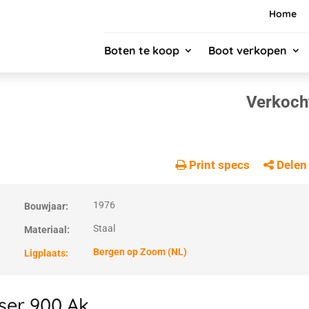
Home
Boten te koop
Boot verkopen
Verkoch
Print specs
Delen
1976
Bouwjaar:
Staal
Materiaal:
Bergen op Zoom (NL)
Ligplaats:
ser 900 Ak