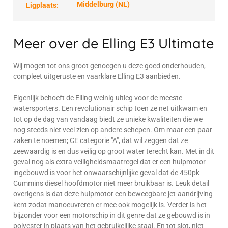
Middelburg (NL)
Ligplaats:
Meer over de Elling E3 Ultimate
Wij mogen tot ons groot genoegen u deze goed onderhouden,
compleet uitgeruste en vaarklare Elling E3 aanbieden.
Eigenlijk behoeft de Elling weinig uitleg voor de meeste
watersporters. Een revolutionair schip toen ze net uitkwam en
tot op de dag van vandaag biedt ze unieke kwaliteiten die we
nog steeds niet veel zien op andere schepen. Om maar een paar
zaken te noemen; CE categorie "A", dat wil zeggen dat ze
zeewaardig is en dus veilig op groot water terecht kan. Met in dit
geval nog als extra veiligheidsmaatregel dat er een hulpmotor
ingebouwd is voor het onwaarschijnlijke geval dat de 450pk
Cummins diesel hoofdmotor niet meer bruikbaar is. Leuk detail
overigens is dat deze hulpmotor een beweegbare jet-aandrijving
kent zodat manoeuvreren er mee ook mogelijk is. Verder is het
bijzonder voor een motorschip in dit genre dat ze gebouwd is in
polyester in plaats van het gebruikelijke staal. En tot slot, niet