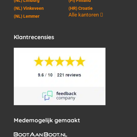
(NL) Limburg
(FI) Finland
(NL) Vinkeveen
(HR) Croatie
Alle kantoren
(NL) Lemmer
Klantrecensies
Medemogelijk gemaakt