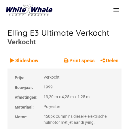
Elling E3 Ultimate
Verkocht
Verkocht
VERKOCHT
Verkocht
Slideshow
Print specs
Delen
Verkocht
Prijs:
1999
Bouwjaar:
13,20 m x 4,25 m x 1,25 m
Afmetingen:
Polyester
Materiaal:
450pk Cummins diesel + elektrische
Motor:
hulmotor met jet aandrijving.