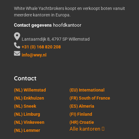
White Whale Yachtbrokers koopt en verkoopt boten vanuit
meerdere kantoren in Europa.
Contact gegevens
hoofdkantoor
Lantaarndijk 8, 4797 SP Willemstad
+31 (0) 168 820 208
info@wwy.nl
Contact
(NL) Willemstad
(EU) International
(NL) Enkhuizen
(FR) South of France
(NL) Sneek
(ES) Almeria
(NL) Limburg
(FI) Finland
(NL) Vinkeveen
(HR) Croatie
Alle kantoren
(NL) Lemmer