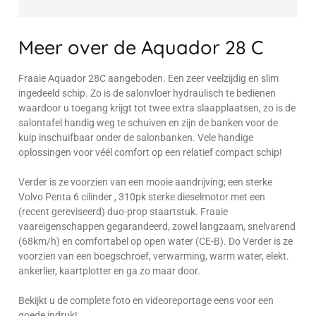
Meer over de Aquador 28 C
Fraaie Aquador 28C aangeboden. Een zeer veelzijdig en slim
ingedeeld schip. Zo is de salonvloer hydraulisch te bedienen
waardoor u toegang krijgt tot twee extra slaapplaatsen, zo is de
salontafel handig weg te schuiven en zijn de banken voor de
kuip inschuifbaar onder de salonbanken. Vele handige
oplossingen voor véél comfort op een relatief compact schip!
Verder is ze voorzien van een mooie aandrijving; een sterke
Volvo Penta 6 cilinder , 310pk sterke dieselmotor met een
(recent gereviseerd) duo-prop staartstuk. Fraaie
vaareigenschappen gegarandeerd, zowel langzaam, snelvarend
(68km/h) en comfortabel op open water (CE-B). Do Verder is ze
voorzien van een boegschroef, verwarming, warm water, elekt.
ankerlier, kaartplotter en ga zo maar door.
Bekijkt u de complete foto en videoreportage eens voor een
goede indruk!