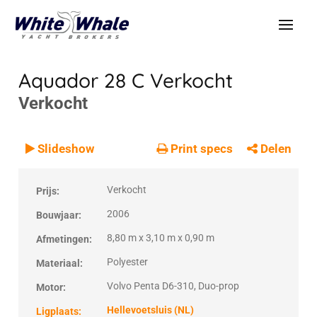
Aquador 28 C
Verkocht
Verkocht
VERKOCHT
Verkocht
Slideshow
Print specs
Delen
Verkocht
Prijs:
2006
Bouwjaar:
8,80 m x 3,10 m x 0,90 m
Afmetingen:
Polyester
Materiaal:
Volvo Penta D6-310, Duo-prop
Motor:
Hellevoetsluis (NL)
Ligplaats: