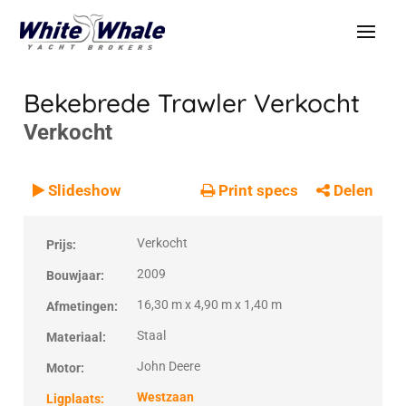
Bekebrede Trawler
Verkocht
Verkocht
VERKOCHT
Verkocht
Slideshow
Print specs
Delen
Verkocht
Prijs:
2009
Bouwjaar:
16,30 m x 4,90 m x 1,40 m
Afmetingen:
Staal
Materiaal:
John Deere
Motor:
Westzaan
Ligplaats: