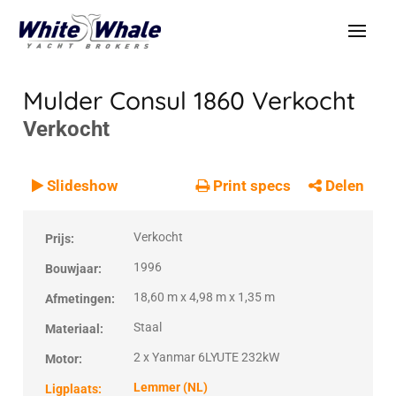
Mulder Consul 1860
Verkocht
Verkocht
VERKOCHT
Verkocht
Slideshow
Print specs
Delen
Verkocht
Prijs:
1996
Bouwjaar:
18,60 m x 4,98 m x 1,35 m
Afmetingen:
Staal
Materiaal:
2 x Yanmar 6LYUTE 232kW
Motor:
Lemmer (NL)
Ligplaats: