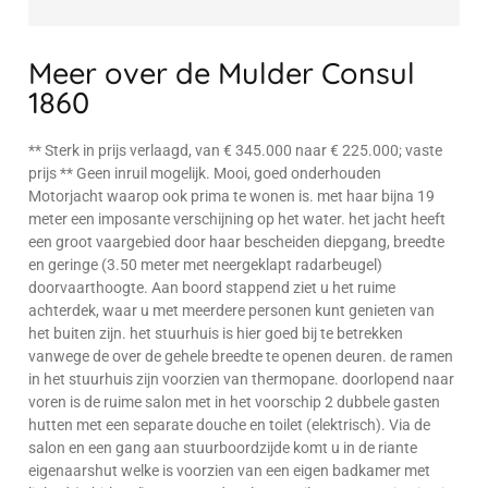
Meer over de Mulder Consul
1860
** Sterk in prijs verlaagd, van € 345.000 naar € 225.000; vaste
prijs ** Geen inruil mogelijk. Mooi, goed onderhouden
Motorjacht waarop ook prima te wonen is. met haar bijna 19
meter een imposante verschijning op het water. het jacht heeft
een groot vaargebied door haar bescheiden diepgang, breedte
en geringe (3.50 meter met neergeklapt radarbeugel)
doorvaarthoogte. Aan boord stappend ziet u het ruime
achterdek, waar u met meerdere personen kunt genieten van
het buiten zijn. het stuurhuis is hier goed bij te betrekken
vanwege de over de gehele breedte te openen deuren. de ramen
in het stuurhuis zijn voorzien van thermopane. doorlopend naar
voren is de ruime salon met in het voorschip 2 dubbele gasten
hutten met een separate douche en toilet (elektrisch). Via de
salon en een gang aan stuurboordzijde komt u in de riante
eigenaarshut welke is voorzien van een eigen badkamer met