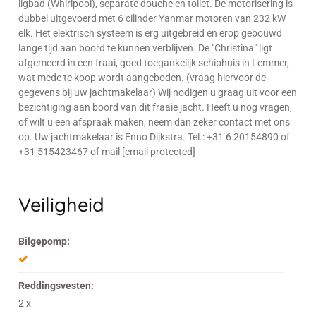
ligbad (Whirlpool), separate douche en toilet. De motorisering is
dubbel uitgevoerd met 6 cilinder Yanmar motoren van 232 kW
elk. Het elektrisch systeem is erg uitgebreid en erop gebouwd
lange tijd aan boord te kunnen verblijven. De "Christina" ligt
afgemeerd in een fraai, goed toegankelijk schiphuis in Lemmer,
wat mede te koop wordt aangeboden. (vraag hiervoor de
gegevens bij uw jachtmakelaar) Wij nodigen u graag uit voor een
bezichtiging aan boord van dit fraaie jacht. Heeft u nog vragen,
of wilt u een afspraak maken, neem dan zeker contact met ons
op. Uw jachtmakelaar is Enno Dijkstra. Tel.: +31 6 20154890 of
+31 515423467 of mail [email protected]
Veiligheid
Bilgepomp:
Reddingsvesten:
2 x