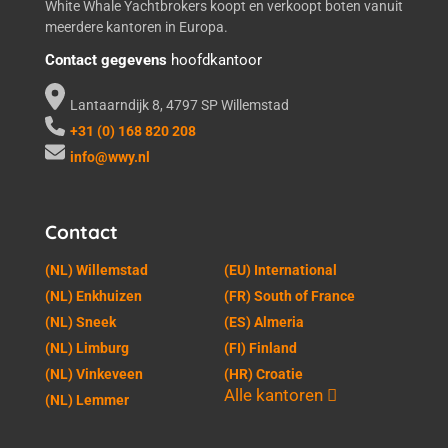
White Whale Yachtbrokers koopt en verkoopt boten vanuit
meerdere kantoren in Europa.
Contact gegevens
hoofdkantoor
Lantaarndijk 8, 4797 SP Willemstad
+31 (0) 168 820 208
info@wwy.nl
Contact
(NL) Willemstad
(EU) International
(NL) Enkhuizen
(FR) South of France
(NL) Sneek
(ES) Almeria
(NL) Limburg
(FI) Finland
(NL) Vinkeveen
(HR) Croatie
Alle kantoren
(NL) Lemmer