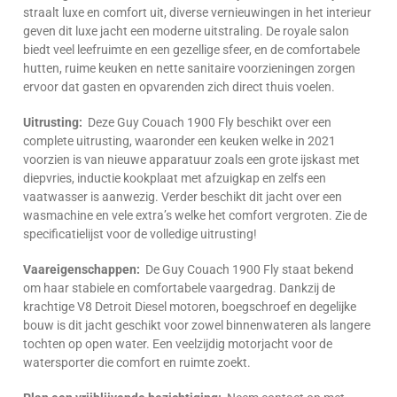
straalt luxe en comfort uit, diverse vernieuwingen in het interieur
geven dit luxe jacht een moderne uitstraling. De royale salon
biedt veel leefruimte en een gezellige sfeer, en de comfortabele
hutten, ruime keuken en nette sanitaire voorzieningen zorgen
ervoor dat gasten en opvarenden zich direct thuis voelen.
Uitrusting:
Deze Guy Couach 1900 Fly beschikt over een
complete uitrusting, waaronder een keuken welke in 2021
voorzien is van nieuwe apparatuur zoals een grote ijskast met
diepvries, inductie kookplaat met afzuigkap en zelfs een
vaatwasser is aanwezig. Verder beschikt dit jacht over een
wasmachine en vele extra’s welke het comfort vergroten. Zie de
specificatielijst voor de volledige uitrusting!
Vaareigenschappen:
De Guy Couach 1900 Fly staat bekend
om haar stabiele en comfortabele vaargedrag. Dankzij de
krachtige V8 Detroit Diesel motoren, boegschroef en degelijke
bouw is dit jacht geschikt voor zowel binnenwateren als langere
tochten op open water. Een veelzijdig motorjacht voor de
watersporter die comfort en ruimte zoekt.