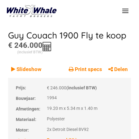
Guy Couach 1900 Fly
te koop
€ 246.000
(inclusief BTW)
Slideshow
Print specs
Delen
Prijs:
€ 246.000
(inclusief BTW)
1994
Bouwjaar:
19.20 m x 5.34 m x 1.40 m
Afmetingen:
Polyester
Materiaal:
2x Detroit Diesel 8V92
Motor: