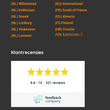
(NL) Willemstad
(EU) International
(NL) Enkhuizen
(FR) South of France
(NL) Sneek
(ES) Almeria
(NL) Limburg
(FI) Finland
(NL) Vinkeveen
(HR) Croatie
Alle kantoren
(NL) Lemmer
Klantrecensies