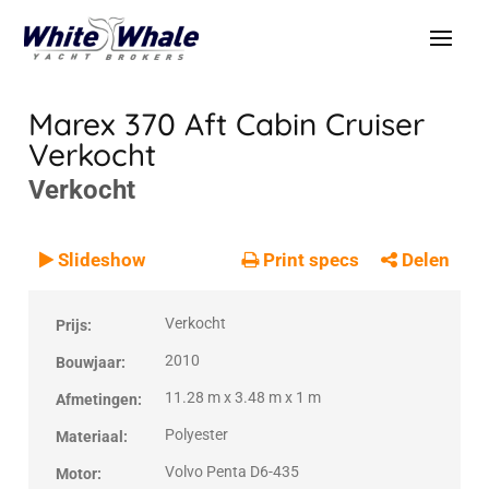
Marex 370 Aft Cabin Cruiser
Verkocht
Verkocht
VERKOCHT
Verkocht
Slideshow
Print specs
Delen
Verkocht
Prijs:
2010
Bouwjaar:
11.28 m x 3.48 m x 1 m
Afmetingen:
Polyester
Materiaal:
Volvo Penta D6-435
Motor: