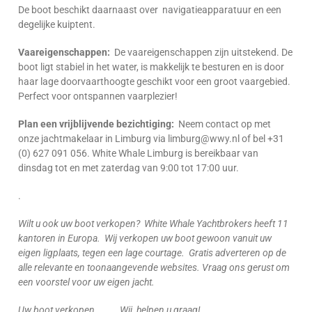
De boot beschikt daarnaast over navigatieapparatuur en een
degelijke kuiptent.
Vaareigenschappen:
De vaareigenschappen zijn uitstekend. De
boot ligt stabiel in het water, is makkelijk te besturen en is door
haar lage doorvaarthoogte geschikt voor een groot vaargebied.
Perfect voor ontspannen vaarplezier!
Plan een vrijblijvende bezichtiging:
Neem contact op met
onze jachtmakelaar in Limburg via limburg@wwy.nl of bel +31
(0) 627 091 056. White Whale Limburg is bereikbaar van
dinsdag tot en met zaterdag van 9:00 tot 17:00 uur.
.
Wilt u ook uw boot verkopen? White Whale Yachtbrokers heeft 11
kantoren in Europa. Wij verkopen uw boot gewoon vanuit uw
eigen ligplaats, tegen een lage courtage. Gratis adverteren op de
alle relevante en toonaangevende websites. Vraag ons gerust om
een voorstel voor uw eigen jacht.
Uw boot verkopen . . . Wij helpen u graag!