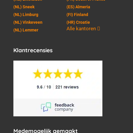
(NL) Sneek
(ES) Almeria
(NL) Limburg
(FI) Finland
(NL) Vinkeveen
(HR) Croatie
Alle kantoren
(NL) Lemmer
Klantrecensies
Medemogelijk gemaakt