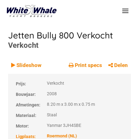
Jetten Bully 800
Verkocht
Verkocht
VERKOCHT
Verkocht
Slideshow
Print specs
Delen
Verkocht
Prijs:
2008
Bouwjaar:
8.20 m x 3.00 m x 0.75 m
Afmetingen:
Staal
Materiaal:
Yanmar 3JH4SBE
Motor:
Roermond (NL)
Ligplaats: