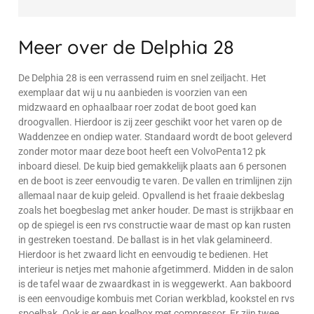
Meer over de Delphia 28
De Delphia 28 is een verrassend ruim en snel zeiljacht. Het
exemplaar dat wij u nu aanbieden is voorzien van een
midzwaard en ophaalbaar roer zodat de boot goed kan
droogvallen. Hierdoor is zij zeer geschikt voor het varen op de
Waddenzee en ondiep water. Standaard wordt de boot geleverd
zonder motor maar deze boot heeft een VolvoPenta12 pk
inboard diesel. De kuip bied gemakkelijk plaats aan 6 personen
en de boot is zeer eenvoudig te varen. De vallen en trimlijnen zijn
allemaal naar de kuip geleid. Opvallend is het fraaie dekbeslag
zoals het boegbeslag met anker houder. De mast is strijkbaar en
op de spiegel is een rvs constructie waar de mast op kan rusten
in gestreken toestand. De ballast is in het vlak gelamineerd.
Hierdoor is het zwaard licht en eenvoudig te bedienen. Het
interieur is netjes met mahonie afgetimmerd. Midden in de salon
is de tafel waar de zwaardkast in is weggewerkt. Aan bakboord
is een eenvoudige kombuis met Corian werkblad, kookstel en rvs
spoelbak. Ook is er een koelbox met compressor. Er zijn twee