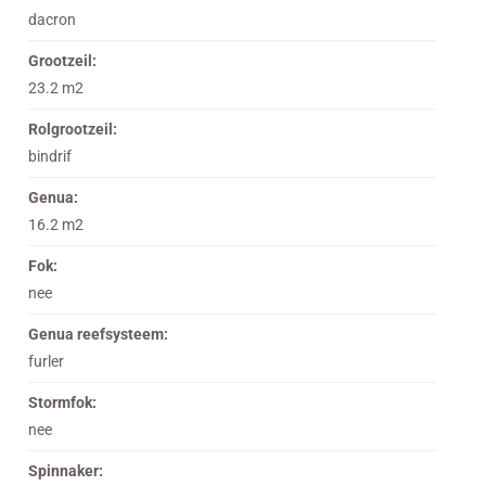
dacron
Grootzeil:
23.2 m2
Rolgrootzeil:
bindrif
Genua:
16.2 m2
Fok:
nee
Genua reefsysteem:
furler
Stormfok:
nee
Spinnaker: