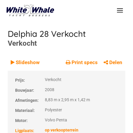
Delphia 28
Verkocht
Verkocht
VERKOCHT
Verkocht
Slideshow
Print specs
Delen
Verkocht
Prijs:
2008
Bouwjaar:
8,83 m x 2,95 m x 1,42 m
Afmetingen:
Polyester
Materiaal:
Volvo Penta
Motor:
op verkoopterrein
Ligplaats: