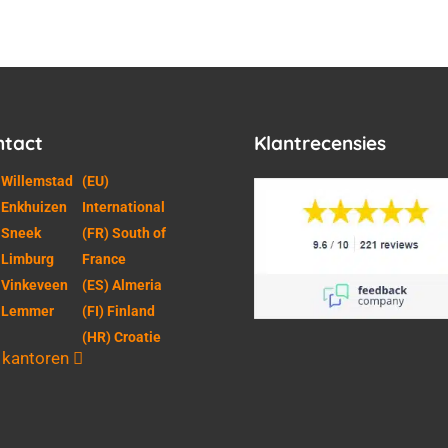
ntact
Klantrecensies
 Willemstad
(EU)
 Enkhuizen
International
 Sneek
(FR) South of
 Limburg
France
 Vinkeveen
(ES) Almeria
) Lemmer
(FI) Finland
(HR) Croatie
e kantoren