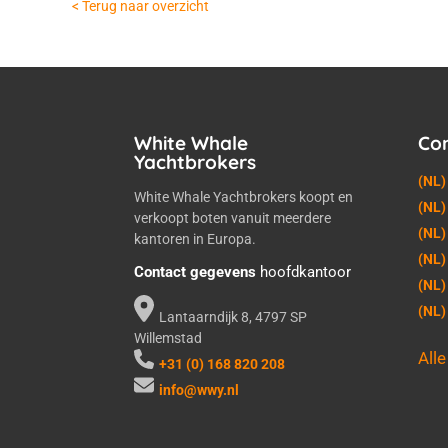
< Terug naar overzicht
White Whale
Co
Yachtbrokers
(NL)
White Whale Yachtbrokers koopt en
(NL)
verkoopt boten vanuit meerdere
(NL)
kantoren in Europa.
(NL)
Contact gegevens
hoofdkantoor
(NL)
(NL
Lantaarndijk 8, 4797 SP
Willemstad
All
+31 (0) 168 820 208
info@wwy.nl