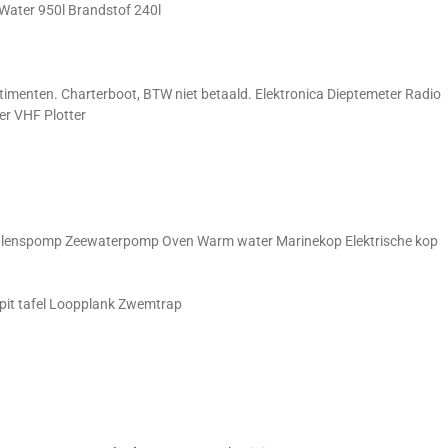
Water 950l Brandstof 240l
imenten. Charterboot, BTW niet betaald. Elektronica Dieptemeter Radio
r VHF Plotter
ge lenspomp Zeewaterpomp Oven Warm water Marinekop Elektrische kop
kpit tafel Loopplank Zwemtrap