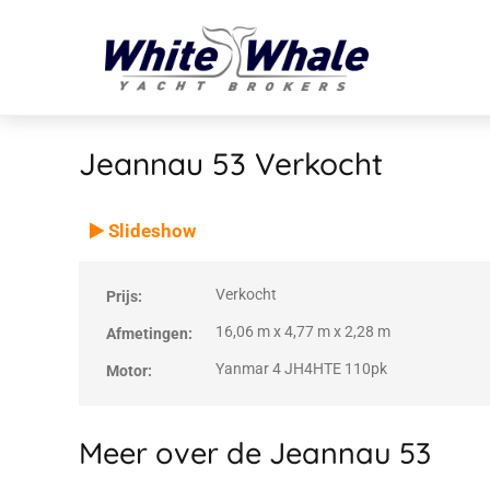
Jeannau 53
Verkocht
VERKOCHT
Verkocht
Slideshow
Verkocht
Prijs:
16,06 m x 4,77 m x 2,28 m
Afmetingen:
Yanmar 4 JH4HTE 110pk
Motor:
Meer over de Jeannau 53