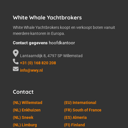
White Whale Yachtbrokers
White Whale Yachtbrokers koopt en verkoopt boten vanuit
meerdere kantoren in Europa.
Contact gegevens
hoofdkantoor
Lantaarndijk 8, 4797 SP Willemstad
+31 (0) 168 820 208
info@wwy.nl
Contact
(NL) Willemstad
(EU) International
(NL) Enkhuizen
(FR) South of France
(NL) Sneek
(ES) Almeria
(NL) Limburg
(FI) Finland