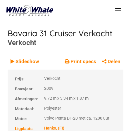
Bavaria 31 Cruiser
Verkocht
Verkocht
VERKOCHT
Verkocht
Slideshow
Print specs
Delen
Verkocht
Prijs:
2009
Bouwjaar:
9,72 m x 3,34 m x 1,87 m
Afmetingen:
Polyester
Materiaal:
Volvo Penta D1-20 met ca. 1200 uur
Motor:
Hanko, (FI)
Ligplaats: