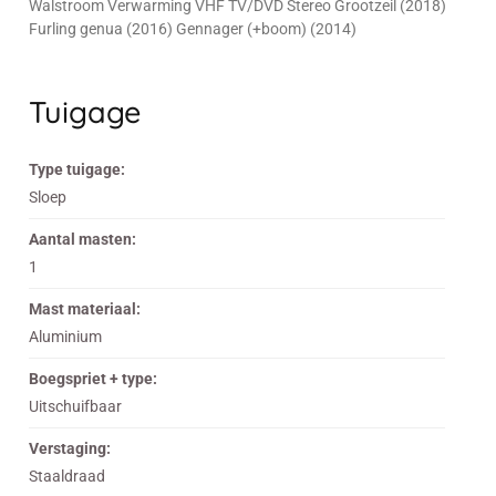
Walstroom Verwarming VHF TV/DVD Stereo Grootzeil (2018)
Furling genua (2016) Gennager (+boom) (2014)
Tuigage
Type tuigage:
Sloep
Aantal masten:
1
Mast materiaal:
Aluminium
Boegspriet + type:
Uitschuifbaar
Verstaging:
Staaldraad