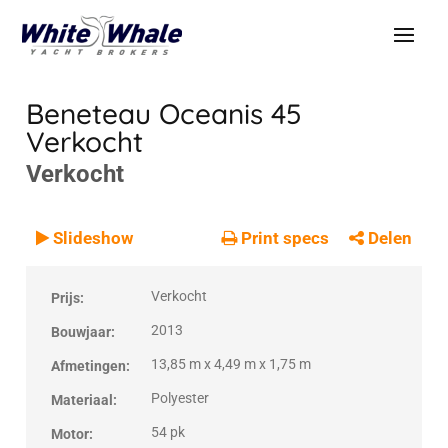
Beneteau Oceanis 45
Verkocht
Verkocht
VERKOCHT
Verkocht
Slideshow
Print specs
Delen
Verkocht
Prijs:
2013
Bouwjaar:
13,85 m x 4,49 m x 1,75 m
Afmetingen:
Polyester
Materiaal:
54 pk
Motor: