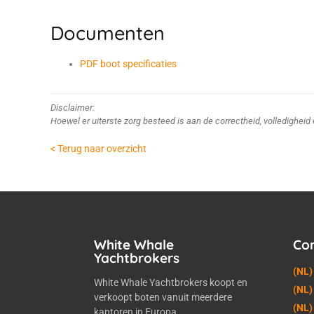
Documenten
PDF boot specificaties
Disclaimer:
Hoewel er uiterste zorg besteed is aan de correctheid, volledighei
< Terug naar overzicht
White Whale
Co
Yachtbrokers
(NL)
White Whale Yachtbrokers koopt en
(NL)
verkoopt boten vanuit meerdere
(NL)
kantoren in Europa.