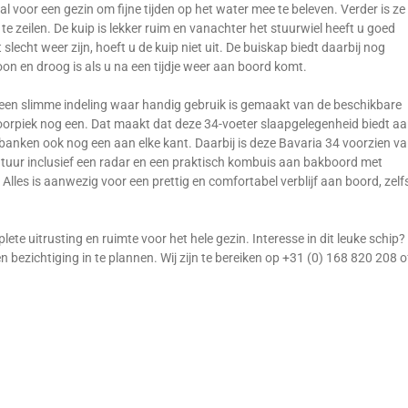
al voor een gezin om fijne tijden op het water mee te beleven. Verder is ze
e zeilen. De kuip is lekker ruim en vanachter het stuurwiel heeft u goed
slecht weer zijn, hoeft u de kuip niet uit. De buiskap biedt daarbij nog
oon en droog is als u na een tijdje weer aan boord komt.
n een slimme indeling waar handig gebruik is gemaakt van de beschikbare
 voorpiek nog een. Dat maakt dat deze 34-voeter slaapgelegenheid biedt a
banken ook nog een aan elke kant. Daarbij is deze Bavaria 34 voorzien v
tuur inclusief een radar en een praktisch kombuis aan bakboord met
lles is aanwezig voor een prettig en comfortabel verblijf aan boord, zelf
ete uitrusting en ruimte voor het hele gezin. Interesse in dit leuke schip?
ezichtiging in te plannen. Wij zijn te bereiken op +31 (0) 168 820 208 o