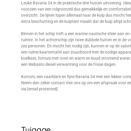
Leuke Bavaria 34 in de praktische drie hutten uitvoering. Idea
voorzien van een rolgrootzeil dus gemakkelijk en comfortabel t
overzicht. De lijnen lopen allemaal naar de kuip dus mocht het 
extra beschutting en de kuiptent maakt dat de kuip altijd sch
Binnen in het schip treft u een warme nautische sfeer aan e
ruimte. In het achterschip zijn twee dubbele hutten en in de
zes personen. En mocht het nodig zijn, kunnen er op de salon
een ruime kaartentafel aan stuurboord met de nodige appara
koelkast, fornuis met oven en warm en koud stromend water. A
een Webasto diesel verwarming voor de frisse dagen.
Kortom, een vaarklare en fijne Bavaria 34 met een lekker compl
Neem dan zeker contact met ons op om een afspraak voor een b
via [email protected]
Tuigage