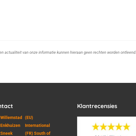
d en actualiteit van onze informatie kunnen hieraan geen rechten worden ontleend
ntact
Klantrecensies
 Willemstad
(EU)
 Enkhuizen
International
 Sneek
(FR) South of