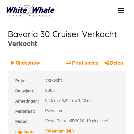
Bavaria 30 Cruiser
Verkocht
Verkocht
VERKOCHT
Verkocht
Slideshow
Print specs
Delen
Verkocht
Prijs:
2005
Bouwjaar:
9,45 m x 3,29 m x 1,40 m
Afmetingen:
Polyester
Materiaal:
Volvo Penta MD2020, 19 pk diesel
Motor:
Volendam (NL)
Ligplaats: