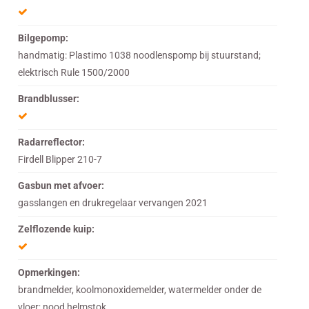
Bilgepomp:
handmatig: Plastimo 1038 noodlenspomp bij stuurstand;
elektrisch Rule 1500/2000
Brandblusser:
Radarreflector:
Firdell Blipper 210-7
Gasbun met afvoer:
gasslangen en drukregelaar vervangen 2021
Zelflozende kuip:
Opmerkingen:
brandmelder, koolmonoxidemelder, watermelder onder de
vloer; nood helmstok