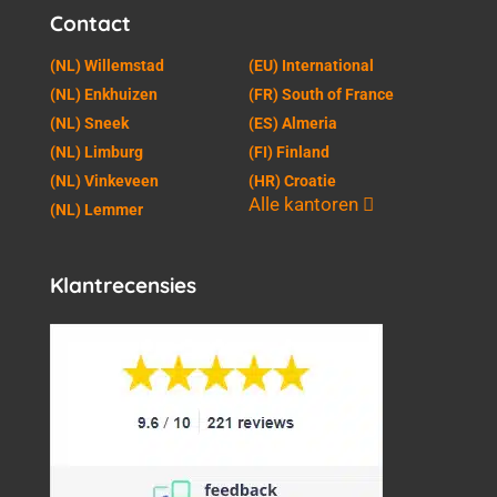
Contact
(NL) Willemstad
(EU) International
(NL) Enkhuizen
(FR) South of France
(NL) Sneek
(ES) Almeria
(NL) Limburg
(FI) Finland
(NL) Vinkeveen
(HR) Croatie
Alle kantoren
(NL) Lemmer
Klantrecensies