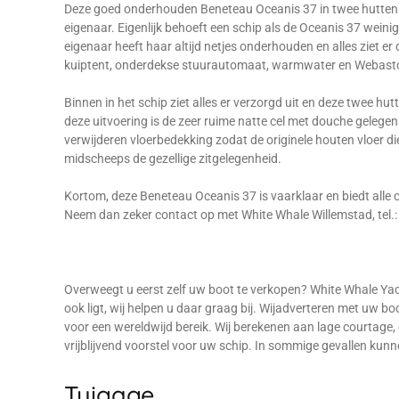
Deze goed onderhouden Beneteau Oceanis 37 in twee hutten ui
eigenaar. Eigenlijk behoeft een schip als de Oceanis 37 weinig
eigenaar heeft haar altijd netjes onderhouden en alles ziet er
kuiptent, onderdekse stuurautomaat, warmwater en Webasto
Binnen in het schip ziet alles er verzorgd uit en deze twee hu
deze uitvoering is de zeer ruime natte cel met douche gelegenh
verwijderen vloerbedekking zodat de originele houten vloer die
midscheeps de gezellige zitgelegenheid.
Kortom, deze Beneteau Oceanis 37 is vaarklaar en biedt alle 
Neem dan zeker contact op met White Whale Willemstad, tel.:
Overweegt u eerst zelf uw boot te verkopen? White Whale Yac
ook ligt, wij helpen u daar graag bij. Wijadverteren met uw 
voor een wereldwijd bereik. Wij berekenen aan lage courtage,
vrijblijvend voorstel voor uw schip. In sommige gevallen kun
Tuigage