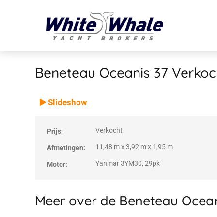
Beneteau Oceanis 37
Verkoc
VERKOCHT
Verkocht
Slideshow
Verkocht
Prijs:
11,48 m x 3,92 m x 1,95 m
Afmetingen:
Yanmar 3YM30, 29pk
Motor:
Meer over de Beneteau Ocean