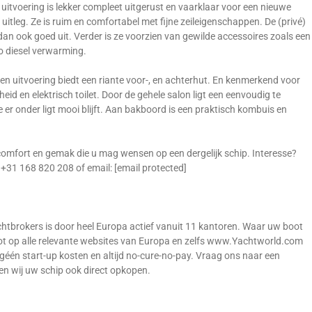
tvoering is lekker compleet uitgerust en vaarklaar voor een nieuwe
 uitleg. Ze is ruim en comfortabel met fijne zeileigenschappen. De (privé)
 dan ook goed uit. Verder is ze voorzien van gewilde accessoires zoals een
 diesel verwarming.
tten uitvoering biedt een riante voor-, en achterhut. En kenmerkend voor
eid en elektrisch toilet. Door de gehele salon ligt een eenvoudig te
 er onder ligt mooi blijft. Aan bakboord is een praktisch kombuis en
comfort en gemak die u mag wensen op een dergelijk schip. Interesse?
 +31 168 820 208 of email: [email protected]
htbrokers is door heel Europa actief vanuit 11 kantoren. Waar uw boot
boot op alle relevante websites van Europa en zelfs www.Yachtworld.com
 géén start-up kosten en altijd no-cure-no-pay. Vraag ons naar een
nen wij uw schip ook direct opkopen.