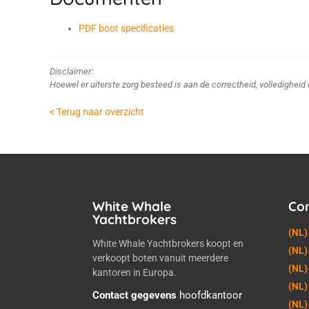
PDF boot specificaties
Disclaimer:
Hoewel er uiterste zorg besteed is aan de correctheid, volledighei
< Terug naar overzicht
White Whale
Co
Yachtbrokers
(NL)
White Whale Yachtbrokers koopt en
(NL)
verkoopt boten vanuit meerdere
(NL)
kantoren in Europa.
(NL)
Contact gegevens
hoofdkantoor
(NL)