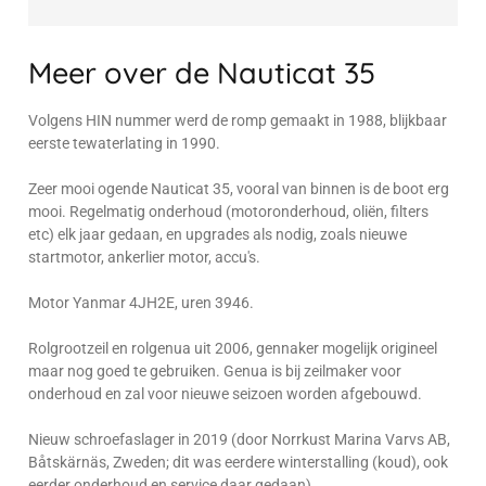
Meer over de Nauticat 35
Volgens HIN nummer werd de romp gemaakt in 1988, blijkbaar
eerste tewaterlating in 1990.
Zeer mooi ogende Nauticat 35, vooral van binnen is de boot erg
mooi. Regelmatig onderhoud (motoronderhoud, oliën, filters
etc) elk jaar gedaan, en upgrades als nodig, zoals nieuwe
startmotor, ankerlier motor, accu's.
Motor Yanmar 4JH2E, uren 3946.
Rolgrootzeil en rolgenua uit 2006, gennaker mogelijk origineel
maar nog goed te gebruiken. Genua is bij zeilmaker voor
onderhoud en zal voor nieuwe seizoen worden afgebouwd.
Nieuw schroefaslager in 2019 (door Norrkust Marina Varvs AB,
Båtskärnäs, Zweden; dit was eerdere winterstalling (koud), ook
eerder onderhoud en service daar gedaan).