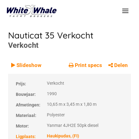
Nauticat 35
Verkocht
Verkocht
VERKOCHT
Verkocht
Slideshow
Print specs
Delen
Verkocht
Prijs:
1990
Bouwjaar:
10,65 m x 3,45 m x 1,80 m
Afmetingen:
Polyester
Materiaal:
Yanmar 4JH2E 50pk diesel
Motor:
Haukipudas, (FI)
Ligplaats: